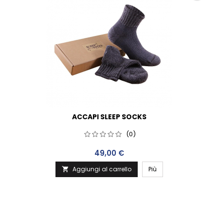
ACCAPI SLEEP SOCKS
(0)
Prezzo
49,00 €
Aggiungi al carrello
Più
