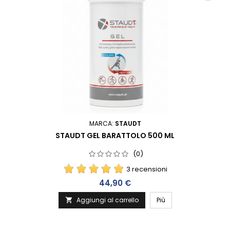
MARCA:
STAUDT
STAUDT GEL BARATTOLO 500 ML
(0)
3 recensioni
Prezzo
44,90 €
Aggiungi al carrello
Più
