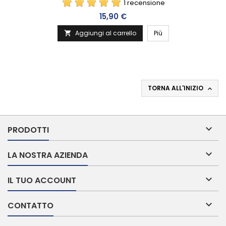
1 recensione
Prezzo
15,90 €
Aggiungi al carrello
Più

TORNA ALL'INIZIO


PRODOTTI

LA NOSTRA AZIENDA

IL TUO ACCOUNT

CONTATTO