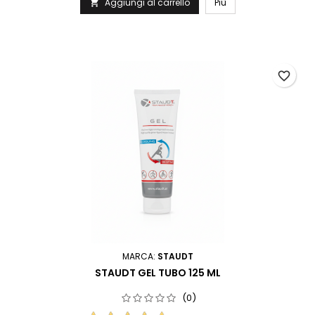
Aggiungi al carrello
Più

favorite_border
MARCA:
STAUDT
STAUDT GEL TUBO 125 ML
(0)