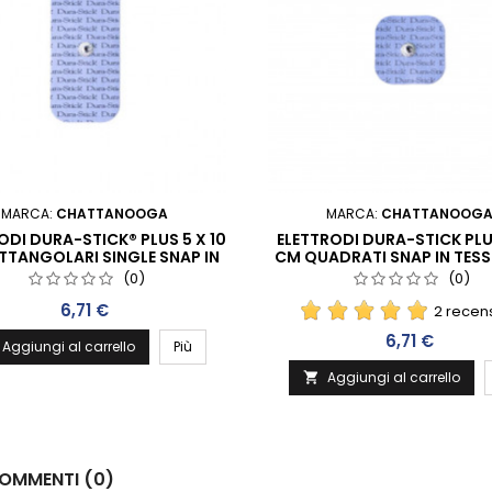
MARCA:
CHATTANOOGA
MARCA:
CHATTANOOG
ODI DURA-STICK® PLUS 5 X 10
ELETTRODI DURA-STICK PLUS
TTANGOLARI SINGLE SNAP IN
CM QUADRATI SNAP IN TESS
TESSUTO (2PER BUSTA)
PER BUSTA)
(0)
(0)
Prezzo
6,71 €
2 recens
Prezzo
6,71 €
Aggiungi al carrello
Più
Aggiungi al carrello

OMMENTI (0)