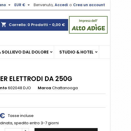


iano
EUR €
Benvenuto,
Accedi
o
Crea un account
×
×
×
shopping_cart
Carrello:
0
Prodotti - 0,00 €
sta
& SOLLIEVO DAL DOLORE
STUDIO & HOTEL
i
i
PER ELETTRODI DA 250G
ento
602048 DJO
Marca
Chattanooga
 €
Tasse incluse
inata, spedito entro 3-7 giorni