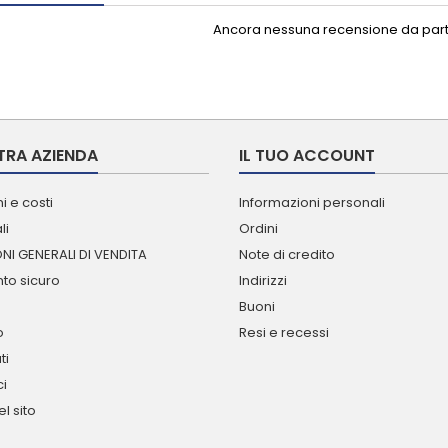
Ancora nessuna recensione da parte
TRA AZIENDA
IL TUO ACCOUNT
i e costi
Informazioni personali
li
Ordini
NI GENERALI DI VENDITA
Note di credito
o sicuro
Indirizzi
Buoni
o
Resi e recessi
ti
ci
l sito