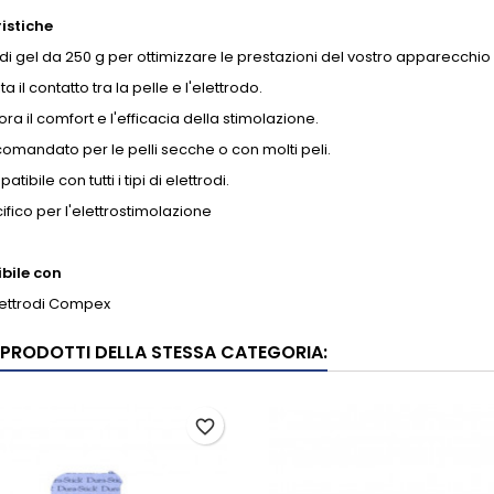
istiche
 di gel da 250 g per ottimizzare le prestazioni del vostro apparecchio
ita il contatto tra la pelle e l'elettrodo.
ora il comfort e l'efficacia della stimolazione.
omandato per le pelli secche o con molti peli.
tibile con tutti i tipi di elettrodi.
ifico per l'elettrostimolazione
bile con
 elettrodi Compex
I PRODOTTI DELLA STESSA CATEGORIA:
favorite_border