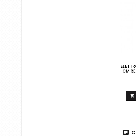
ELETTR
CM RE

C