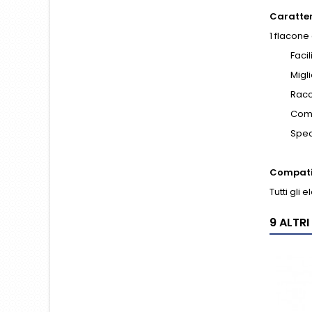
Caratter
1 flacone
Facil
Migli
Racc
Compa
Spec
Compati
Tutti gli
9 ALTR