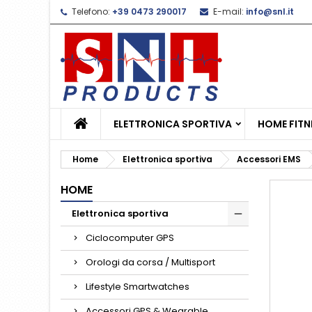
Telefono:
+39 0473 290017
E-mail:
info@snl.it
L
C
A
add_circle_outline
De
No
dei
ELETTRONICA SPORTIVA
HOME FITN
Home
Elettronica sportiva
Accessori EMS
HOME
Elettronica sportiva
Ciclocomputer GPS
Orologi da corsa / Multisport
Lifestyle Smartwatches
Accessori GPS & Wearable