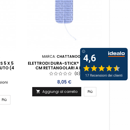
BATT
A
MARCA:
CHATTANOOGA
 5 X 5
ELETTRODI DURA-STICK® PLUS 5 X 9
UTO (4
CM RETTANGOLARI A FILO IN
TESSUTO (4 PER BUSTA)
(0)
Prezzo
8,05 €
ioni
Aggiungi al carrello
Più

A

Più