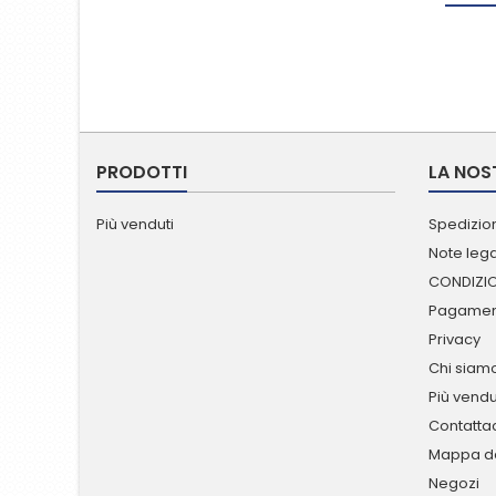
PRODOTTI
LA NOS
Più venduti
Spedizion
Note lega
CONDIZIO
Pagament
Privacy
Chi siam
Più vendu
Contatta
Mappa de
Negozi