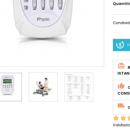
Quantit
Condivid
F
R
ISTAN
O
CONSE
Valutazi