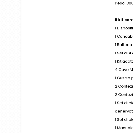
Peso: 300
Il kit con
1 Disposi
1 Caricab
1 Batteria
1 Set di 4
1 Kit adat
4 Cavo Mi
1 Guscio 
2 Confezi
2 Confezi
1 Set di e
denervati
1 Set di e
1 Manuale