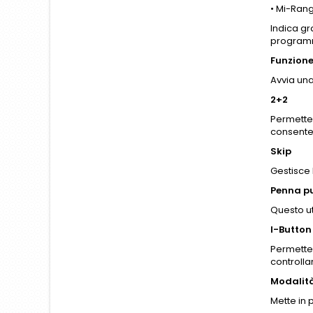
• Mi-Rang
Indica gr
programm
Funzione
Avvia una
2+2
Permette 
consente 
Skip
Gestisce 
Penna p
Questo ut
I-Button
Permette 
controllar
Modalit
Mette in 