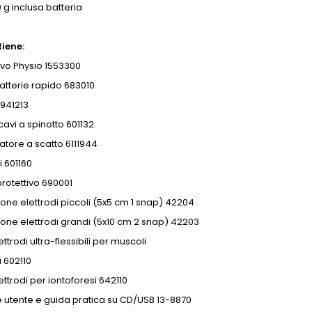
 g inclusa batteria
tiene:
tivo Physio 1553300
atterie rapido 683010
 941213
 cavi a spinotto 601132
tatore a scatto 6111944
 601160
protettivo 690001
one elettrodi piccoli (5x5 cm 1 snap) 42204
one elettrodi grandi (5x10 cm 2 snap) 42203
lettrodi ultra-flessibili per muscoli
 602110
lettrodi per iontoforesi 642110
 utente e guida pratica su CD/USB 13-8870