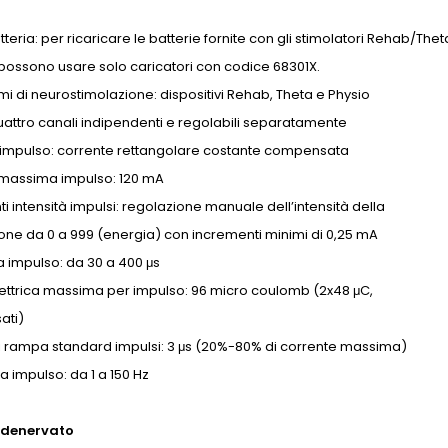
teria: per ricaricare le batterie fornite con gli stimolatori Rehab/Thet
 possono usare solo caricatori con codice 68301X.
 di neurostimolazione: dispositivi Rehab, Theta e Physio
uattro canali indipendenti e regolabili separatamente
 impulso: corrente rettangolare costante compensata
à massima impulso: 120 mA
i intensità impulsi: regolazione manuale dell’intensità della
one da 0 a 999 (energia) con incrementi minimi di 0,25 mA
 impulso: da 30 a 400 μs
lettrica massima per impulso: 96 micro coulomb (2x48 μC,
ati)
 rampa standard impulsi: 3 μs (20%-80% di corrente massima)
 impulso: da 1 a 150 Hz
 denervato