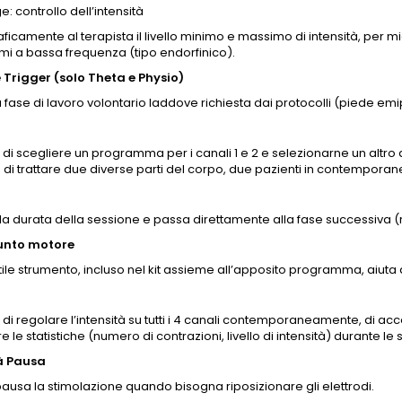
e: controllo dell’intensità
aficamente al terapista il livello minimo e massimo di intensità, per mi
i a bassa frequenza (tipo endorfinico).
 Trigger (solo Theta e Physio)
 fase di lavoro volontario laddove richiesta dai protocolli (piede emi
di scegliere un programma per i canali 1 e 2 e selezionarne un altro d
di trattare due diverse parti del corpo, due pazienti in contempora
la durata della sessione e passa direttamente alla fase successiva
unto motore
ile strumento, incluso nel kit assieme all’apposito programma, aiuta a
di regolare l’intensità su tutti i 4 canali contemporaneamente, di ac
e le statistiche (numero di contrazioni, livello di intensità) durante le 
à Pausa
pausa la stimolazione quando bisogna riposizionare gli elettrodi.