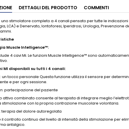
ZIONE
DETTAGLI DEL PRODOTTO
COMMENTI
 uno stimolatore completo a 4 canali pensato per tutte le indicazioni
ia, LCA) e Denervato, Iontoforesi, Iperidrosi, Urologia, Prevenzione
rammi.
istiche
ia Muscle Intelligence™:
clude 4 cavi Mi. Le funzioni Muscle Intelligence™ sono automaticament
tivo.
i MI disponibili su tutti i 4 canali:
: un tocco personale Questa funzione utilizza il sensore per determin
ente e per ogni sessione.
on: partecipazione del paziente
io attivo combinato consente al terapista di integrare meglio l’elettro
la stimolazione con la propria contrazione muscolare volontaria.
: terapia del dolore autoregolata
il controllo continuo del livello di intensità della stimolazione per el
a antalgico.