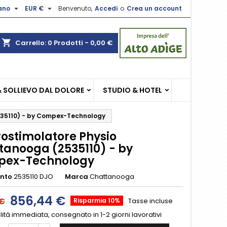


iano
EUR €
Benvenuto,
Accedi
o
Crea un account
×
×
×
shopping_cart
Carrello:
0
Prodotti - 0,00 €
sta
& SOLLIEVO DAL DOLORE
STUDIO & HOTEL
i
i
535110) - by Compex-Technology
rostimolatore Physio
tanooga (2535110) - by
ex-Technology
ento
2535110 DJO
Marca
Chattanooga
856,44 €
 €
Risparmia 10%
Tasse incluse
lità immediata, consegnato in 1-2 giorni lavorativi