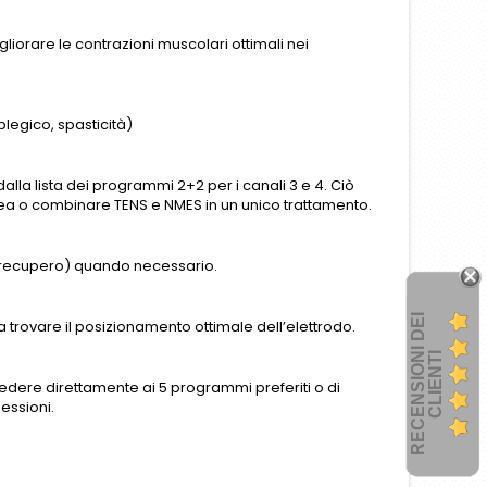
gliorare le contrazioni muscolari ottimali nei
plegico, spasticità)
alla lista dei programmi 2+2 per i canali 3 e 4. Ciò
nea o combinare TENS e NMES in un unico trattamento.
 (recupero) quando necessario.
R
E
C
E
N
S
I
O
I
D
E
I
C
L
I
E
N
T
 trovare il posizionamento ottimale dell’elettrodo.
N
I
cedere direttamente ai 5 programmi preferiti o di
sessioni.