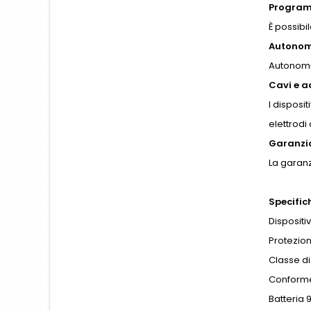
Program
È possibi
Autonomi
Autonomia
Cavi e a
I disposi
elettrodi 
Garanzi
La garanz
Specific
Dispositi
Protezion
Classe di 
Conforme 
Batteria 