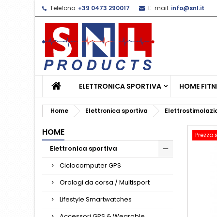
Telefono:
+39 0473 290017
E-mail:
info@snl.it
L
C
A
add_circle_outline
De
No
dei
ELETTRONICA SPORTIVA
HOME FITN
Home
Elettronica sportiva
Elettrostimolaz
HOME
Prezzo 
Elettronica sportiva
Ciclocomputer GPS
Orologi da corsa / Multisport
Lifestyle Smartwatches
Accessori GPS & Wearable