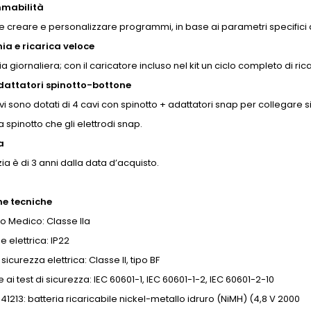
mabilità
le creare e personalizzare programmi, in base ai parametri specifici 
a e ricarica veloce
 giornaliera; con il caricatore incluso nel kit un ciclo completo di ri
dattatori spinotto-bottone
tivi sono dotati di 4 cavi con spinotto + adattatori snap per collegare si
a spinotto che gli elettrodi snap.
a
ia è di 3 anni dalla data d’acquisto.
he tecniche
vo Medico: Classe IIa
e elettrica: IP22
sicurezza elettrica: Classe II, tipo BF
ai test di sicurezza: IEC 60601-1, IEC 60601-1-2, IEC 60601-2-10
941213: batteria ricaricabile nickel-metallo idruro (NiMH) (4,8 V 2000