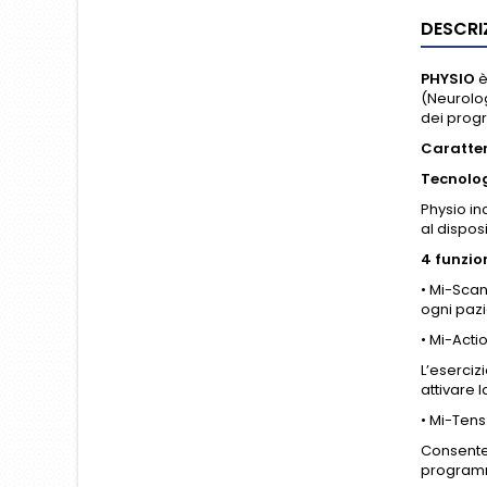
DESCRI
PHYSIO
è
(Neurolog
dei prog
Caratter
Tecnolog
Physio in
al disposi
4 funzion
• Mi-Scan
ogni pazi
• Mi-Acti
L’eserciz
attivare 
• Mi-Tens
Consente 
programm