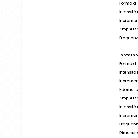
Forma di
Intensit
Increment
Ampiezza 
Frequenza
Iontofore
Forma di 
Intensit
Increment
Edema: c
Ampiezza
Intensit
Increment
Frequenz
Dimension