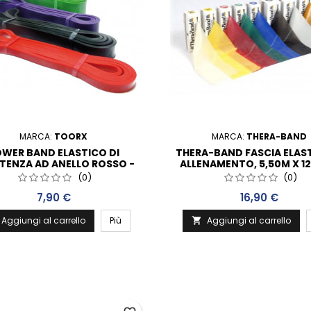
MARCA:
TOORX
MARCA:
THERA-BAND
WER BAND ELASTICO DI
THERA-BAND FASCIA ELAST
STENZA AD ANELLO ROSSO -
ALLENAMENTO, 5,50M X 12
2080 X 4,5 X 13 MM
(0)
(0)
Prezzo
Prezzo
7,90 €
16,90 €
Aggiungi al carrello
Più
Aggiungi al carrello
