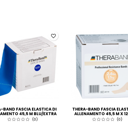
favorite_border
-BAND FASCIA ELASTICA DI
THERA-BAND FASCIA ELAST
AMENTO 45,5 M BLU/EXTRA
ALLENAMENTO 45,5 M X 12
FORTE
BEIGE/EXTRA SOTTIL
(0)
(0)