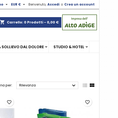


no
EUR €
Benvenuto,
Accedi
o
Crea un account
×
×
×
×
shopping_cart
Carrello:
0
Prodotti - 0,00 €
sta
)
& SOLLIEVO DAL DOLORE
STUDIO & HOTEL
i
i



na per:
Rilevanza
favorite_border
favorite_border