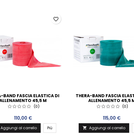
favorite_border
-BAND FASCIA ELASTICA DI
THERA-BAND FASCIA ELAST
ALLENAMENTO 45,5 M
ALLENAMENTO 45,5 
ROSSO/MEDIO FORTE
VERDE/FORTE
(0)
(0)
Prezzo
Prezzo
110,00 €
115,00 €
Aggiungi al carrello
Più
Aggiungi al carrello
