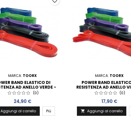
favorite_border
MARCA:
TOORX
MARCA:
TOORX
WER BAND ELASTICO DI
POWER BAND ELASTICO
STENZA AD ANELLO VERDE -
RESISTENZA AD ANELLO VI
2080 X 4,5 X 45 MM
2080 X 4,5 X 29 MM
(0)
(0)
Prezzo
Prezzo
24,90 €
17,90 €
Aggiungi al carrello
Più
Aggiungi al carrello
