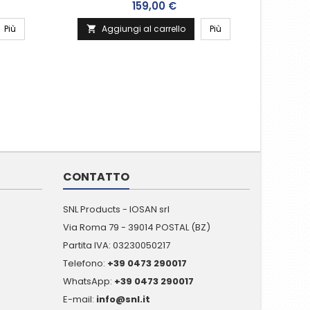
Prezzo
159,00 €
Più
Aggiungi al carrello
Più


CONTATTO
SNL Products - IOSAN srl
Via Roma 79 - 39014 POSTAL (BZ)
Partita IVA: 03230050217
Telefono:
+39 0473 290017
WhatsApp:
+39 0473 290017
E-mail:
info@snl.it