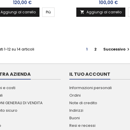
Prezzo
Prezzo
120,00 €
100,00 €
Aggiungi al carrello
Più
Aggiungi al carrello

ti 1-12 su 14 articoli
1
2
Successivo
TRA AZIENDA
IL TUO ACCOUNT
i e costi
Informazioni personali
li
Ordini
NI GENERALI DI VENDITA
Note di credito
o sicuro
Indirizzi
Buoni
o
Resi e recessi