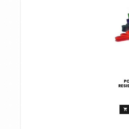
PO
RESI
