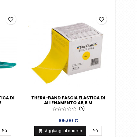
favorite_border
favorite_border
ICA DI
THERA-BAND FASCIA ELASTICA DI
M
ALLENAMENTO 45,5 M
GIALLO/SOTTILE
(0)
Prezzo
105,00 €
Più
Aggiungi al carrello
Più
