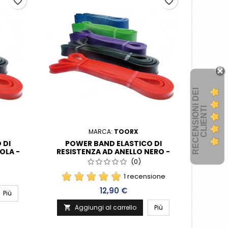
favorite_border
favorite_border
R
E
C
E
N
S
I
O
I
D
E
I
C
L
I
E
N
T
N
I
MARCA:
TOORX
 DI
POWER BAND ELASTICO DI
OLA -
RESISTENZA AD ANELLO NERO -
2080 X 4,5 X 22 MM
(0)
1 recensione
Prezzo
12,90 €
Più
Aggiungi al carrello
Più
