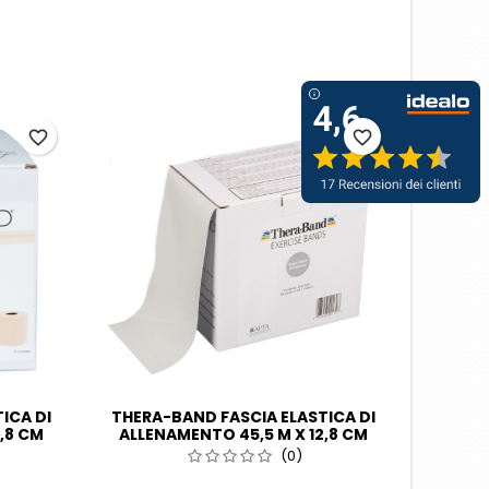
favorite_border
favorite_border
ICA DI
THERA-BAND FASCIA ELASTICA DI
,8 CM
ALLENAMENTO 45,5 M X 12,8 CM
E
ARGENTO/SUPER FORTE
(0)