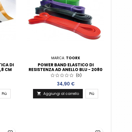
MARCA:
TOORX
ICA DI
POWER BAND ELASTICO DI
,8 CM
RESISTENZA AD ANELLO BLU - 2080
X 4,5 X 64 MM
(0)
Prezzo
34,90 €
Più
Aggiungi al carrello
Più
