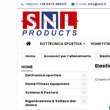
Telefono:
+39 0473 290017
E-mail:
info@snl.it
L
(
C
A
add_circle_outline
((
De
No
dei
ELETTRONICA SPORTIVA
HOME FITN
Home
Accessori per l’allenamento
Elasti
Elast
HOME
Elettronica sportiva
Ci sono 1
Home Fitness Equipment
Schiena & Postura
Rigenerazione & Sollievo dal
dolore