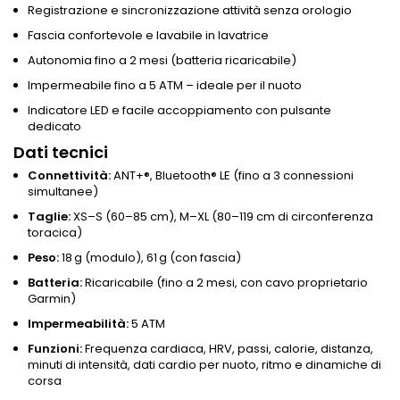
Registrazione e sincronizzazione attività senza orologio
Fascia confortevole e lavabile in lavatrice
Autonomia fino a 2 mesi (batteria ricaricabile)
Impermeabile fino a 5 ATM – ideale per il nuoto
Indicatore LED e facile accoppiamento con pulsante
dedicato
Dati tecnici
Connettività:
ANT+®, Bluetooth® LE (fino a 3 connessioni
simultanee)
Taglie:
XS–S (60–85 cm), M–XL (80–119 cm di circonferenza
toracica)
Peso:
18 g (modulo), 61 g (con fascia)
Batteria:
Ricaricabile (fino a 2 mesi, con cavo proprietario
Garmin)
Impermeabilità:
5 ATM
Funzioni:
Frequenza cardiaca, HRV, passi, calorie, distanza,
minuti di intensità, dati cardio per nuoto, ritmo e dinamiche di
corsa