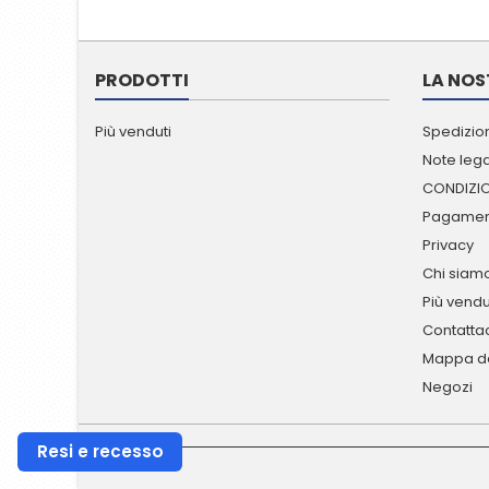
PRODOTTI
LA NOS
Più venduti
Spedizion
Note lega
CONDIZIO
Pagament
Privacy
Chi siam
Più vendu
Contatta
Mappa de
Negozi
Resi e recesso