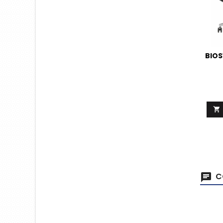
BIOS

C