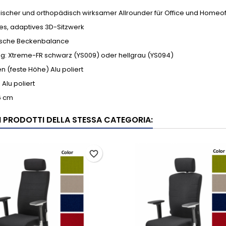
scher und orthopädisch wirksamer Allrounder für Office und Homeof
tes, adaptives 3D-Sitzwerk
sche Beckenbalance
ug: Xtreme-FR schwarz (YS009) oder hellgrau (YS094)
 (feste Höhe) Alu poliert
 Alu poliert
6 cm
RI PRODOTTI DELLA STESSA CATEGORIA:
favorite_border