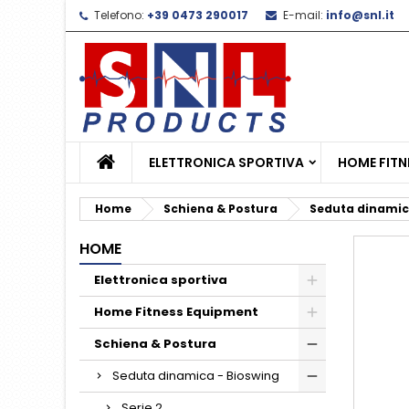
Telefono:
+39 0473 290017
E-mail:
info@snl.it
L
C
A
add_circle_outline
De
No
dei
ELETTRONICA SPORTIVA
HOME FITN
Home
Schiena & Postura
Seduta dinamic
HOME
Elettronica sportiva
Home Fitness Equipment
Schiena & Postura
Seduta dinamica - Bioswing
Serie 2