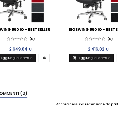
WING 660 IQ - BESTSELLER
BIOSWING 560 IQ - BESTS
(0)
(0)
Prezzo
Prezzo
2.649,84 €
2.416,82 €
Aggiungi al carrello
Più
Aggiungi al carrello

OMMENTI (0)
Ancora nessuna recensione da parte