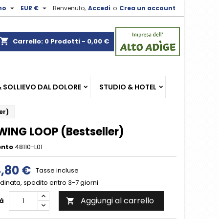


no
EUR €
Benvenuto,
Accedi
o
Crea un account
×
×
×
shopping_cart
Carrello:
0
Prodotti - 0,00 €
sta
& SOLLIEVO DAL DOLORE
STUDIO & HOTEL
i
i
er)
WING LOOP (Bestseller)
ento
48110-L01
4,80 €
Tasse incluse
inata, spedito entro 3-7 giorni
Aggiungi al carrello
à
