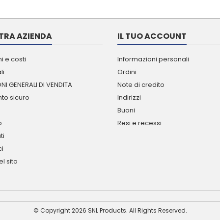
TRA AZIENDA
IL TUO ACCOUNT
i e costi
Informazioni personali
li
Ordini
NI GENERALI DI VENDITA
Note di credito
o sicuro
Indirizzi
Buoni
o
Resi e recessi
ti
ci
l sito
© Copyright 2026 SNL Products. All Rights Reserved.