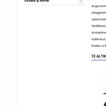
Studio & Hotel
ergonomi
integrier
automati
Stoffbez
Armlehnen
Fußkreuz:
Rollen ø 
13 ALT