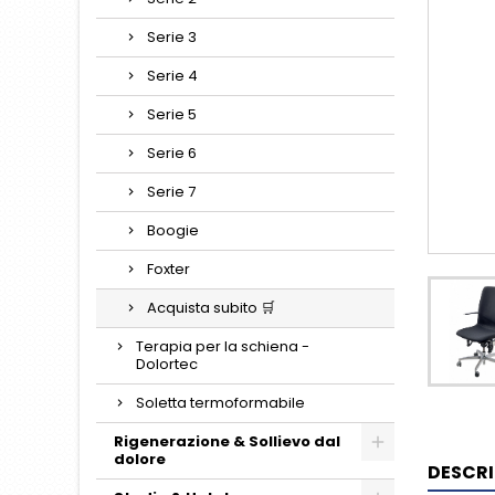
Serie 3
Serie 4
Serie 5
Serie 6
Serie 7
Boogie
Foxter
Acquista subito 🛒
Terapia per la schiena -
Dolortec
Soletta termoformabile
Rigenerazione & Sollievo dal
dolore
DESCRI