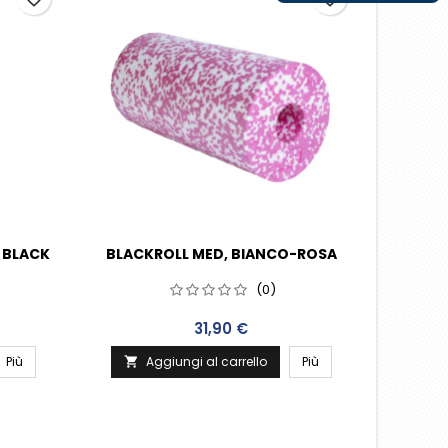
 BLACK
BLACKROLL MED, BIANCO-ROSA
BL
(0)
Prezzo
31,90 €
Più
Aggiungi al carrello
Più
A

