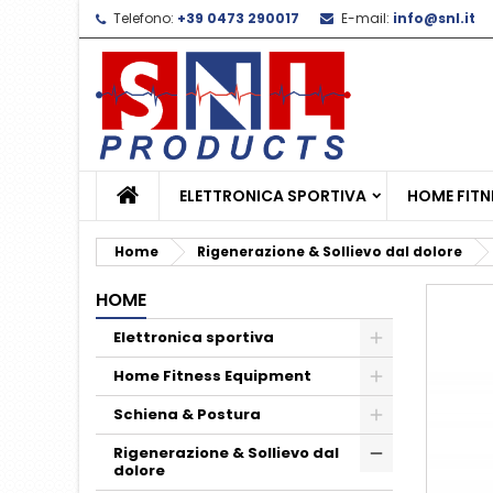
Telefono:
+39 0473 290017
E-mail:
info@snl.it
L
C
A
add_circle_outline
De
No
dei
ELETTRONICA SPORTIVA
HOME FITN
Home
Rigenerazione & Sollievo dal dolore
HOME
Elettronica sportiva
Home Fitness Equipment
Schiena & Postura
Rigenerazione & Sollievo dal
dolore