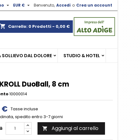


no
EUR €
Benvenuto,
Accedi
o
Crea un account
×
×
×
shopping_cart
Carrello:
0
Prodotti - 0,00 €
sta
& SOLLIEVO DAL DOLORE
STUDIO & HOTEL
i
i
KROLL DuoBall, 8 cm
ento
10000014
0 €
Tasse incluse
inata, spedito entro 3-7 giorni
Aggiungi al carrello
à
