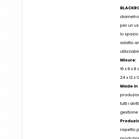
BLACKRO
diametro
per un us
lo spazio
adatto an
utilizzab
Misure:
16 x 8 x 8
24 x 12 x
Made in
produzion
tutti i dir
gestione 
Produzi
rispetto 
produzio