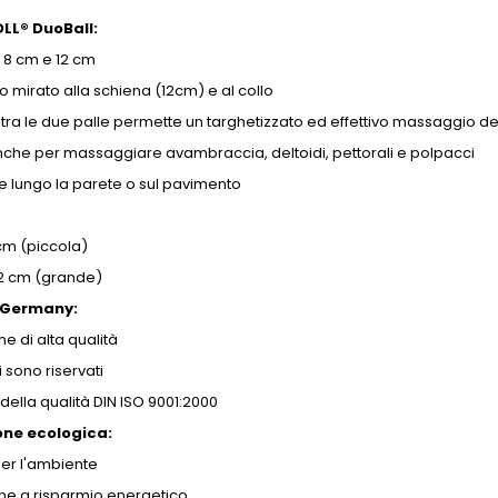
LL® DuoBall:
 8 cm e 12 cm
o mirato alla schiena (12cm) e al collo
 tra le due palle permette un targhetizzato ed effettivo massaggio de
che per massaggiare avambraccia, deltoidi, pettorali e polpacci
ile lungo la parete o sul pavimento
 cm (piccola)
 12 cm (grande)
 Germany:
e di alta qualità
itti sono riservati
della qualità DIN ISO 9001:2000
one ecologica:
per l'ambiente
ne a risparmio energetico