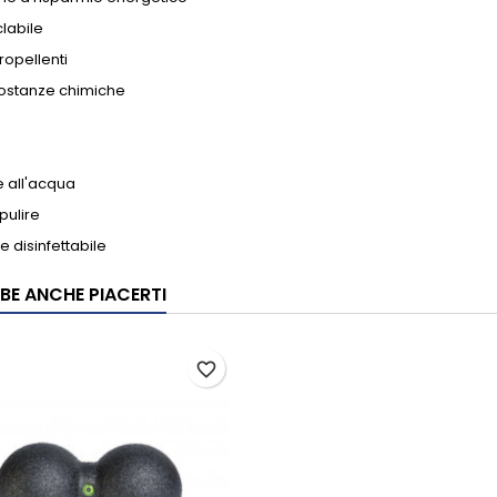
clabile
ropellenti
sostanze chimiche
e all'acqua
pulire
e disinfettabile
BE ANCHE PIACERTI
favorite_border