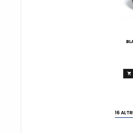
BL

16 ALT