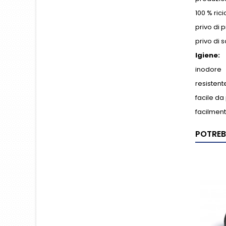
100 % rici
privo di p
privo di 
Igiene:
inodore
resistent
facile da 
facilment
POTREB