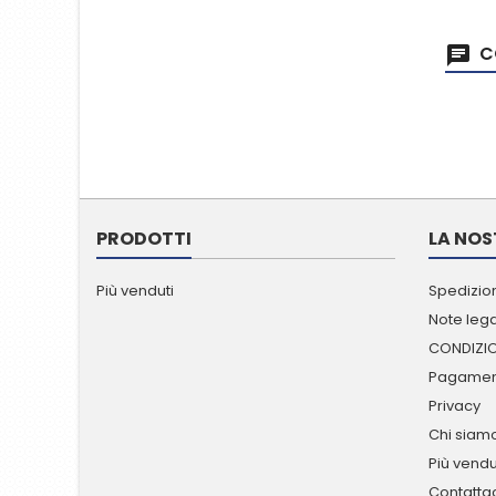
C
PRODOTTI
LA NOS
Più venduti
Spedizion
Note lega
CONDIZIO
Pagament
Privacy
Chi siam
Più vendu
Contatta