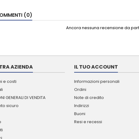
OMMENTI (0)
Ancora nessuna recensione da parte
TRA AZIENDA
IL TUO ACCOUNT
i e costi
Informazioni personali
li
Ordini
NI GENERALI DI VENDITA
Note di credito
o sicuro
Indirizzi
Buoni
o
Resi e recessi
ti
ci