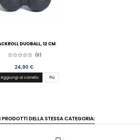
ACKROLL DUOBALL, 12 CM
(0)
Prezzo
24,90 €
Aggiungi al carrello
Più
RI PRODOTTI DELLA STESSA CATEGORIA:
favorite_border