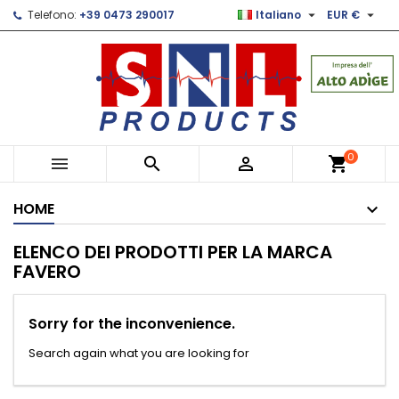


Telefono:
+39 0473 290017
Italiano
EUR €
×
×
×
×
Le mie liste di desideri
((modalTitle))
Crea lista dei desideri
Accedi
Crea nuova lista
add_circle_outline
((confirmMessage))
Devi avere effettuato l'accesso per salvare dei
Nome lista dei desideri
prodotti nella tua lista dei desideri.
((cancelText))
((modalDeleteText))
Annulla
Accedi
0



shopping_cart
Annulla
Crea lista dei desideri
HOME
ELENCO DEI PRODOTTI PER LA MARCA
FAVERO
Sorry for the inconvenience.
Search again what you are looking for