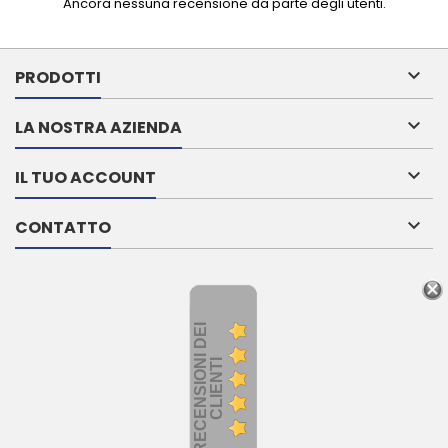
Ancora nessuna recensione da parte degli utenti.

PRODOTTI

LA NOSTRA AZIENDA

IL TUO ACCOUNT

CONTATTO
R
E
C
E
N
S
I
O
I
D
E
I
C
L
I
E
N
T
N
I