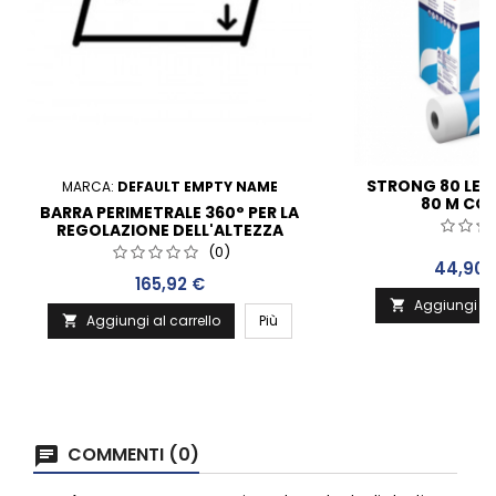
STRONG 80 LENZU
MARCA:
DEFAULT EMPTY NAME
80 M CO
BARRA PERIMETRALE 360° PER LA
BATTERIOSTATI
REGOLAZIONE DELL'ALTEZZA
DA 6 PEZZI - DI
(0)
Prezzo
44,90 
Prezzo
165,92 €
Aggiungi al 

Aggiungi al carrello
Più

COMMENTI (0)