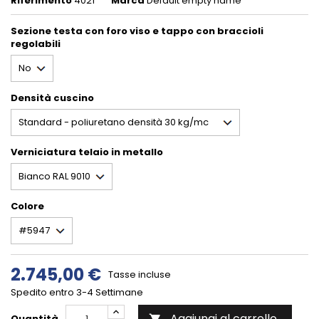
Riferimento
4021
Marca
Default empty name
Sezione testa con foro viso e tappo con braccioli
regolabili
Densità cuscino
Verniciatura telaio in metallo
Colore
2.745,00 €
Tasse incluse
Spedito entro 3-4 Settimane
Aggiungi al carrello
Quantità