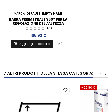
MARCA:
DEFAULT EMPTY NAME
BARRA PERIMETRALE 360° PER LA
REGOLAZIONE DELL'ALTEZZA
(0)
Prezzo
165,92 €
Aggiungi al carrello
Più

7 ALTRI PRODOTTI DELLA STESSA CATEGORIA:
<
>
- 29,80 €
favorite_border