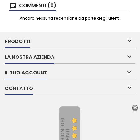
COMMENTI (0)
Ancora nessuna recensione da parte degli utenti.

PRODOTTI

LA NOSTRA AZIENDA

IL TUO ACCOUNT

CONTATTO
R
E
C
E
N
S
I
O
I
D
E
I
C
L
I
E
N
T
N
I