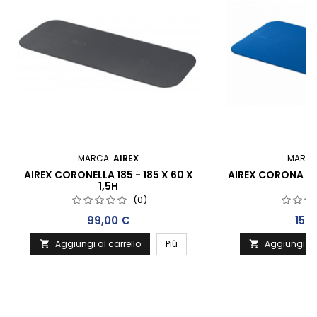
MARCA:
AIREX
MARCA
AIREX CORONELLA 185 - 185 X 60 X
AIREX CORONA 185 
1,5H
- 
(0)
Prezzo
Pre
99,00 €
159
Aggiungi al carrello
Più
Aggiungi al 

