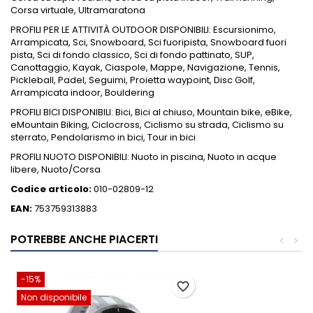
Corsa virtuale, Ultramaratona
PROFILI PER LE ATTIVITÀ OUTDOOR DISPONIBILI: Escursionimo,
Arrampicata, Sci, Snowboard, Sci fuoripista, Snowboard fuori
pista, Sci di fondo classico, Sci di fondo pattinato, SUP,
Canottaggio, Kayak, Ciaspole, Mappe, Navigazione, Tennis,
Pickleball, Padel, Seguimi, Proietta waypoint, Disc Golf,
Arrampicata indoor, Bouldering
PROFILI BICI DISPONIBILI: Bici, Bici al chiuso, Mountain bike, eBike,
eMountain Biking, Ciclocross, Ciclismo su strada, Ciclismo su
sterrato, Pendolarismo in bici, Tour in bici
PROFILI NUOTO DISPONIBILI: Nuoto in piscina, Nuoto in acque
libere, Nuoto/Corsa
Codice articolo:
010-02809-12
EAN:
753759313883
POTREBBE ANCHE PIACERTI
<
>
-15%
favorite_border
Non disponibile