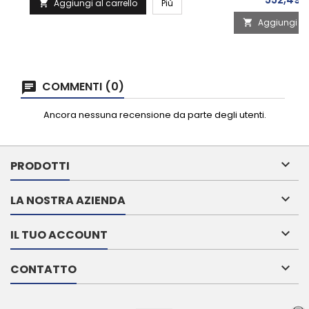
Aggiungi al carrello
Più

Aggiungi al 

COMMENTI (0)
Ancora nessuna recensione da parte degli utenti.

PRODOTTI

LA NOSTRA AZIENDA

IL TUO ACCOUNT

CONTATTO