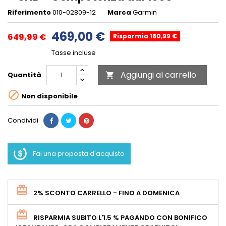
Riferimento
010-02809-12
Marca
Garmin
469,00 €
649,99 €
Risparmia 180,99 €
Tasse incluse
Aggiungi al carrello
Quantità


Non disponibile
Condividi
Fai una proposta d'acquisto
2% SCONTO CARRELLO - FINO A DOMENICA
RISPARMIA SUBITO L'1.5 % PAGANDO CON BONIFICO