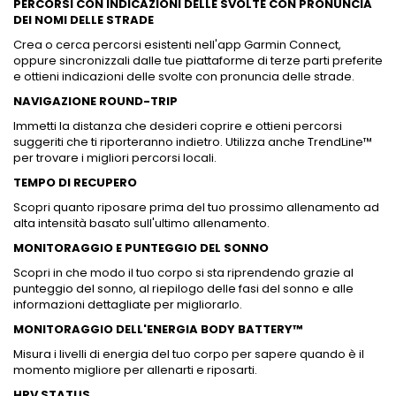
PERCORSI CON INDICAZIONI DELLE SVOLTE CON PRONUNCIA
DEI NOMI DELLE STRADE
Crea o cerca percorsi esistenti nell'app Garmin Connect,
oppure sincronizzali dalle tue piattaforme di terze parti preferite
e ottieni indicazioni delle svolte con pronuncia delle strade.
NAVIGAZIONE ROUND-TRIP
Immetti la distanza che desideri coprire e ottieni percorsi
suggeriti che ti riporteranno indietro. Utilizza anche TrendLine™
per trovare i migliori percorsi locali.
TEMPO DI RECUPERO
Scopri quanto riposare prima del tuo prossimo allenamento ad
alta intensità basato sull'ultimo allenamento.
MONITORAGGIO E PUNTEGGIO DEL SONNO
Scopri in che modo il tuo corpo si sta riprendendo grazie al
punteggio del sonno, al riepilogo delle fasi del sonno e alle
informazioni dettagliate per migliorarlo.
MONITORAGGIO DELL'ENERGIA BODY BATTERY™
Misura i livelli di energia del tuo corpo per sapere quando è il
momento migliore per allenarti e riposarti.
HRV STATUS