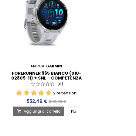
MARCA:
GARMIN
FORERUNNER 965 BIANCO (010-
02809-11) ⭐ SNL – COMPETENZA
DAL 1998
(0)
2 recensioni
Prezzo
Prezzo base
552,49 €
649,99 €
Aggiungi al carrello
Più
