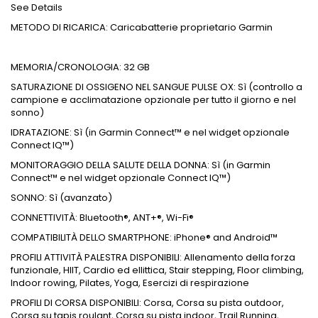
See Details
METODO DI RICARICA: Caricabatterie proprietario Garmin
MEMORIA/CRONOLOGIA: 32 GB
SATURAZIONE DI OSSIGENO NEL SANGUE PULSE OX: Sì (controllo a
campione e acclimatazione opzionale per tutto il giorno e nel
sonno)
IDRATAZIONE: Sì (in Garmin Connect™ e nel widget opzionale
Connect IQ™)
MONITORAGGIO DELLA SALUTE DELLA DONNA: Sì (in Garmin
Connect™ e nel widget opzionale Connect IQ™)
SONNO: Sì (avanzato)
CONNETTIVITÀ: Bluetooth®, ANT+®, Wi-Fi®
COMPATIBILITÀ DELLO SMARTPHONE: iPhone® and Android™
PROFILI ATTIVITÀ PALESTRA DISPONIBILI: Allenamento della forza
funzionale, HIIT, Cardio ed ellittica, Stair stepping, Floor climbing,
Indoor rowing, Pilates, Yoga, Esercizi di respirazione
PROFILI DI CORSA DISPONIBILI: Corsa, Corsa su pista outdoor,
Corsa su tapis roulant, Corsa su pista indoor, Trail Running,