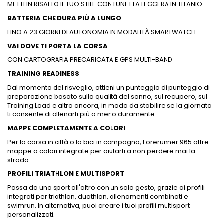
METTI IN RISALTO IL TUO STILE CON LUNETTA LEGGERA IN TITANIO.
BATTERIA CHE DURA PIÙ A LUNGO
FINO A 23 GIORNI DI AUTONOMIA IN MODALITÀ SMARTWATCH
VAI DOVE TI PORTA LA CORSA
CON CARTOGRAFIA PRECARICATA E GPS MULTI-BAND
TRAINING READINESS
Dal momento del risveglio, ottieni un punteggio di punteggio di
preparazione basato sulla qualità del sonno, sul recupero, sul
Training Load e altro ancora, in modo da stabilire se la giornata
ti consente di allenarti più o meno duramente.
MAPPE COMPLETAMENTE A COLORI
Per la corsa in città o la bici in campagna, Forerunner 965 offre
mappe a colori integrate per aiutarti a non perdere mai la
strada.
PROFILI TRIATHLON E MULTISPORT
Passa da uno sport all'altro con un solo gesto, grazie ai profili
integrati per triathlon, duathlon, allenamenti combinati e
swimrun. In alternativa, puoi creare i tuoi profili multisport
personalizzati.