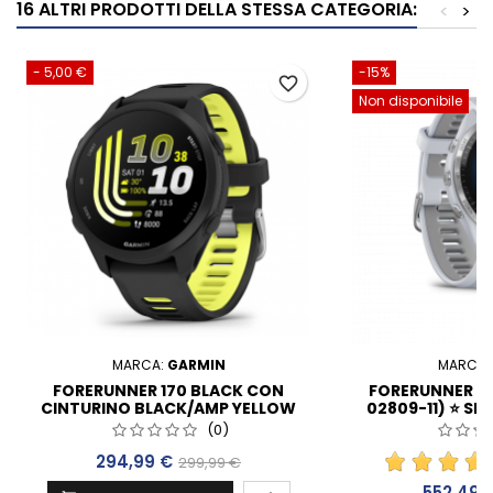
16 ALTRI PRODOTTI DELLA STESSA CATEGORIA:
<
>
- 5,00 €
-15%
favorite_border
Non disponibile
MARCA:
GARMIN
MARCA:
FORERUNNER 170 BLACK CON
FORERUNNER 96
CINTURINO BLACK/AMP YELLOW
02809-11) ⭐ S
(010-03920-00)
DAL
(0)
Prezzo
Prezzo base
294,99 €
299,99 €
Prezzo
552,49 