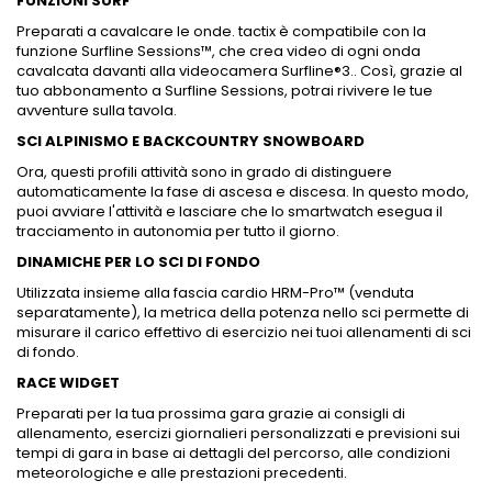
FUNZIONI SURF
Preparati a cavalcare le onde. tactix è compatibile con la
funzione Surfline Sessions™, che crea video di ogni onda
cavalcata davanti alla videocamera Surfline®3.. Così, grazie al
tuo abbonamento a Surfline Sessions, potrai rivivere le tue
avventure sulla tavola.
SCI ALPINISMO E BACKCOUNTRY SNOWBOARD
Ora, questi profili attività sono in grado di distinguere
automaticamente la fase di ascesa e discesa. In questo modo,
puoi avviare l'attività e lasciare che lo smartwatch esegua il
tracciamento in autonomia per tutto il giorno.
DINAMICHE PER LO SCI DI FONDO
Utilizzata insieme alla fascia cardio HRM-Pro™ (venduta
separatamente), la metrica della potenza nello sci permette di
misurare il carico effettivo di esercizio nei tuoi allenamenti di sci
di fondo.
RACE WIDGET
Preparati per la tua prossima gara grazie ai consigli di
allenamento, esercizi giornalieri personalizzati e previsioni sui
tempi di gara in base ai dettagli del percorso, alle condizioni
meteorologiche e alle prestazioni precedenti.