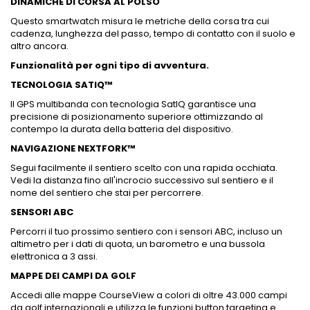
DINAMICHE DI CORSA AL POLSO
Questo smartwatch misura le metriche della corsa tra cui
cadenza, lunghezza del passo, tempo di contatto con il suolo e
altro ancora.
Funzionalità per ogni tipo di avventura.
TECNOLOGIA SATIQ™
Il GPS multibanda con tecnologia SatIQ garantisce una
precisione di posizionamento superiore ottimizzando al
contempo la durata della batteria del dispositivo.
NAVIGAZIONE NEXTFORK™
Segui facilmente il sentiero scelto con una rapida occhiata.
Vedi la distanza fino all'incrocio successivo sul sentiero e il
nome del sentiero che stai per percorrere.
SENSORI ABC
Percorri il tuo prossimo sentiero con i sensori ABC, incluso un
altimetro per i dati di quota, un barometro e una bussola
elettronica a 3 assi.
MAPPE DEI CAMPI DA GOLF
Accedi alle mappe CourseView a colori di oltre 43.000 campi
da golf internazionali e utilizza le funzioni button targeting e