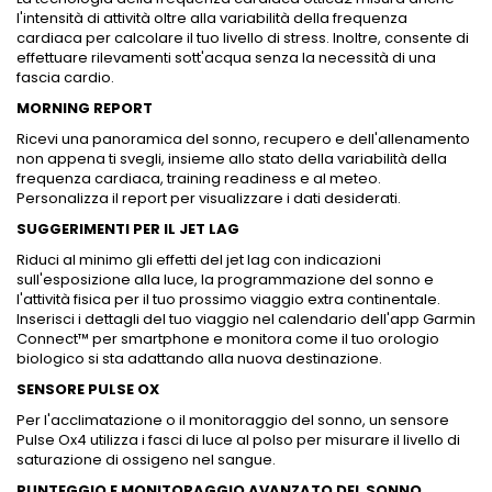
l'intensità di attività oltre alla variabilità della frequenza
cardiaca per calcolare il tuo livello di stress. Inoltre, consente di
effettuare rilevamenti sott'acqua senza la necessità di una
fascia cardio.
MORNING REPORT
Ricevi una panoramica del sonno, recupero e dell'allenamento
non appena ti svegli, insieme allo stato della variabilità della
frequenza cardiaca, training readiness e al meteo.
Personalizza il report per visualizzare i dati desiderati.
SUGGERIMENTI PER IL JET LAG
Riduci al minimo gli effetti del jet lag con indicazioni
sull'esposizione alla luce, la programmazione del sonno e
l'attività fisica per il tuo prossimo viaggio extra continentale.
Inserisci i dettagli del tuo viaggio nel calendario dell'app Garmin
Connect™ per smartphone e monitora come il tuo orologio
biologico si sta adattando alla nuova destinazione.
SENSORE PULSE OX
Per l'acclimatazione o il monitoraggio del sonno, un sensore
Pulse Ox4 utilizza i fasci di luce al polso per misurare il livello di
saturazione di ossigeno nel sangue.
PUNTEGGIO E MONITORAGGIO AVANZATO DEL SONNO