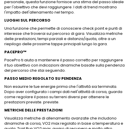
personale, questa funzione fornisce una stima del passo ideale
per l'obiettivo che devi raggiungere. I dati di trend mostrano
l'impatto dell'allenamento nel tempo.
LUOGHI SUL PERCORSO
Una funzione che permette di conoscere check point e punti di
interesse che troverai sul percorso di gara. Visualizza metriche
delle prestazioni, tempi parziali e distanza/quota, oltre a un
riepilogo delle prossime tappe principali lungo la gara.
PACEPRO™
PacePro ti aiuta a mantenere il passo corretto per raggiungere
il tuo obiettivo con indicazioni dinamiche basate sulla pendenza
del percorso che stai seguendo.
PASSO MEDIO REGOLATO SU PENDENZA
Non esaurire le tue energie prima che l'attività sia terminata.
Dopo aver configurato i campi dati nell'attività di corsa, guarda
come regolare il passo su terreni diversi per ottenere le
prestazioni previste. previste.
METRICHE DELLE PRESTAZIONI
Visualizza metriche di allenamento avanzate che includono
dinamiche di corsa, VO2 max regolato in base a temperatura e
quota, Trail Run VO2 max, avviso di recupero e molto altro.