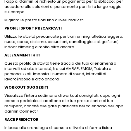
l'app di Garmin (è richiesto un pagamento per lo sblocco) per
accedere alle soluzioni di puntamento per i tiri a lungo raggio
sul campo.
Migliora le prestazioni fino a livelli mai visti.
PROFILI SPORT PRECARICATI
Utilizza le attività precaricate per trail running, atletica leggera,
nuoto, corsa, ciclismo, escursioni, canottaggio, sci, golf, surf,
indoor climbing e molto altro ancora.
ALLENAMENTI HIIT
Questo profilo di attività tiene traccia dei tuoi allenamenti a
intervalli ad alta intensità, tra cui AMRAP, EMOM, Tabata e
personalizzati. Imposta il numero di round, intervalli di
lavoro/riposo e altro ancora.
WORKOUT SUGGERITI
Visualizza l'intera settimana di workout consigliati: dopo ogni
corsa o pedalata, si adattano alle tue prestazioni e al tuo
recupero, nonché alle gare pianificate nel calendario dell'app
Garmin Connect™.
RACE PREDICTOR
In base alla cronologia di corse e al livello di forma fisica