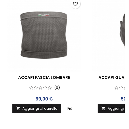
favorite_border
ACCAPI FASCIA LOMBARE
ACCAPI GUANT
(0)
Prezzo
Pre
69,00 €
50,
Aggiungi al carrello
Più
Aggiungi al 

