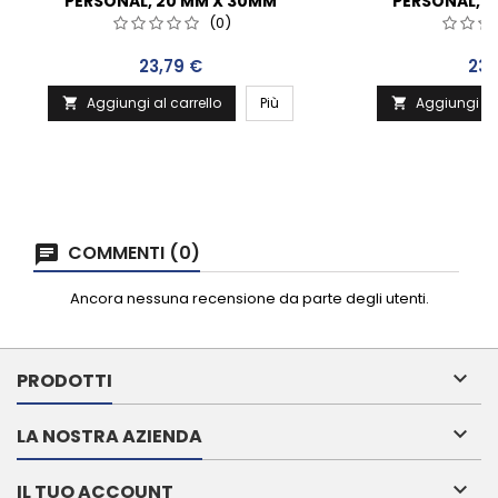
PERSONAL, 20 MM X 30MM
PERSONAL, 2
(0)
Prezzo
Pre
23,79 €
23,
Aggiungi al carrello
Più
Aggiungi al 


COMMENTI (0)
Ancora nessuna recensione da parte degli utenti.

PRODOTTI

LA NOSTRA AZIENDA

IL TUO ACCOUNT