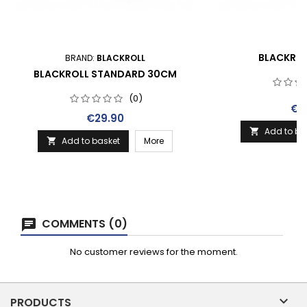
BLACKROL
BRAND:
BLACKROLL
BLACKROLL STANDARD 30CM
(0)
Pri
€1
Price
€29.90
Add to ba

Add to basket
More

COMMENTS (0)
No customer reviews for the moment.

PRODUCTS