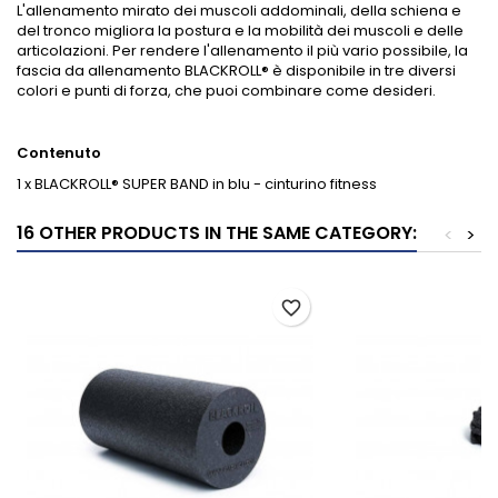
L'allenamento mirato dei muscoli addominali, della schiena e
del tronco migliora la postura e la mobilità dei muscoli e delle
articolazioni. Per rendere l'allenamento il più vario possibile, la
fascia da allenamento BLACKROLL® è disponibile in tre diversi
colori e punti di forza, che puoi combinare come desideri.
Contenuto
1 x BLACKROLL® SUPER BAND in blu - cinturino fitness
16 OTHER PRODUCTS IN THE SAME CATEGORY:
<
>
favorite_border