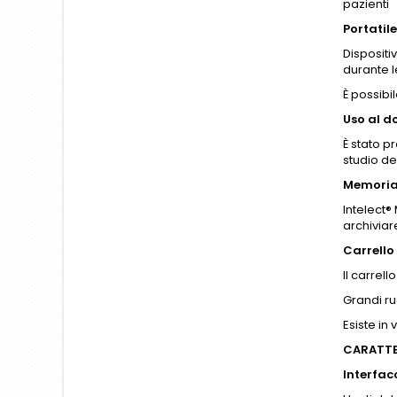
pazienti
Portatile
Dispositi
durante l
È possibi
Uso al d
È stato p
studio de
Memori
Intelect®
archiviar
Carrello
Il carrel
Grandi ru
Esiste in
CARATTE
Interfacc