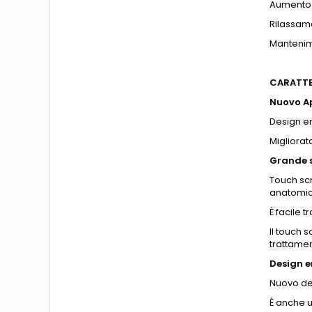
Aumento 
Rilassam
Mantenim
CARATTER
Nuovo Ap
Design e
Migliorat
Grande s
Touch scr
anatomi
È facile 
Il touch 
trattame
Design 
Nuovo des
È anche u