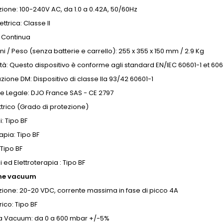
ione: 100-240V AC, da 1.0 a 0.42A, 50/60Hz
ttrica: Classe II
 Continua
i / Peso (senza batterie e carrello): 255 x 355 x 150 mm / 2.9 Kg
à: Questo dispositivo è conforme agli standard EN/IEC 60601-1 et 6060
azione DM: Dispositivo di classe IIa 93/42 60601-1
e Legale: DJO France SAS - CE 2797
ttrico (Grado di protezione)
i: Tipo BF
apia: Tipo BF
Tipo BF
i ed Elettroterapia : Tipo BF
che vacuum
ione: 20-20 VDC, corrente massima in fase di picco 4A
rico: Tipo BF
 Vacuum: da 0 a 600 mbar +/-5%