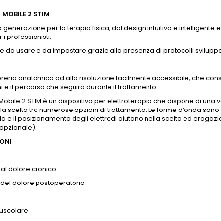
 MOBILE 2 STIM
a generazione per la terapia fisica, dal design intuitivo e intelligente 
 i professionisti.
e da usare e da impostare grazie alla presenza di protocolli sviluppati
breria anatomica ad alta risoluzione facilmente accessibile, che con
i e il percorso che seguirà durante il trattamento.
 Mobile 2 STIM è un dispositivo per elettroterapia che dispone di una 
 la scelta tra numerose opzioni di trattamento. Le forme d’onda sono se
da e il posizionamento degli elettrodi aiutano nella scelta ed erogazio
(opzionale).
IONI
dal dolore cronico
 del dolore postoperatorio
uscolare