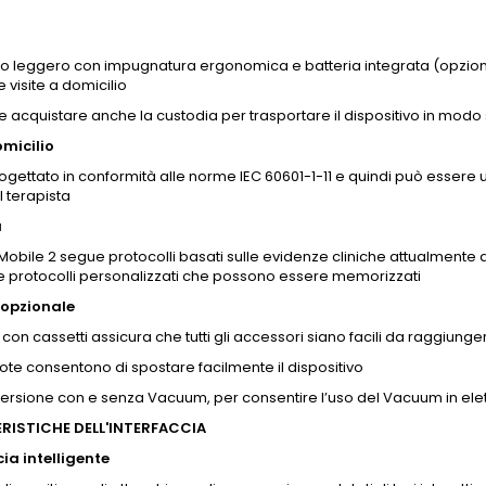
vo leggero con impugnatura ergonomica e batteria integrata (opzionale
e visite a domicilio
le acquistare anche la custodia per trasportare il dispositivo in modo
omicilio
rogettato in conformità alle norme IEC 60601-1-11 e quindi può essere u
l terapista
a
 Mobile 2 segue protocolli basati sulle evidenze cliniche attualment
e protocolli personalizzati che possono essere memorizzati
 opzionale
lo con cassetti assicura che tutti gli accessori siano facili da raggiunge
ote consentono di spostare facilmente il dispositivo
 versione con e senza Vacuum, per consentire l’uso del Vacuum in ele
RISTICHE DELL'INTERFACCIA
ia intelligente