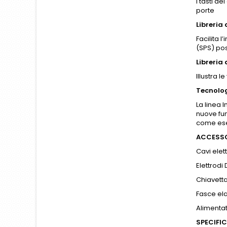
I tasti de
porte
Libreria 
Facilita 
(SPS) pos
Libreria
Illustra 
Tecnolog
La linea 
nuove fun
come ese
ACCESS
Cavi elet
Elettrodi
Chiavetta
Fasce ela
Alimentat
SPECIFI