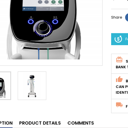
Share
F
S
BANK 
CAN P
IDENT
F
PTION
PRODUCT DETAILS
COMMENTS