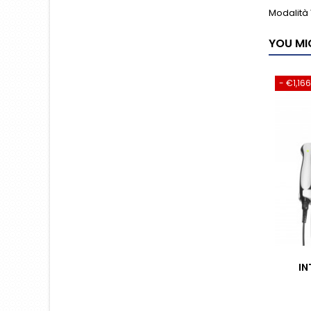
Modalità 
YOU MI
- €1,16
IN