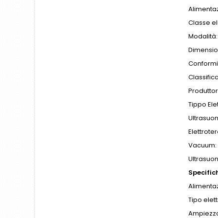
Alimentaz
Classe ele
Modalità:
Dimension
Conformit
Classific
Produttor
Tippo Ele
Ultrasuon
Elettroter
Vacuum: 
Ultrasuon
Specifi
Alimentaz
Tipo elett
Ampiezza