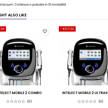
Vacuum: Continua o pulsata in 10 modalità
GHT ALSO LIKE
6.00
- €571.40
favorite_border
TELECT MOBILE 2 COMBO
INTELECT MOBILE 2 ULTRA
(0)
(0)