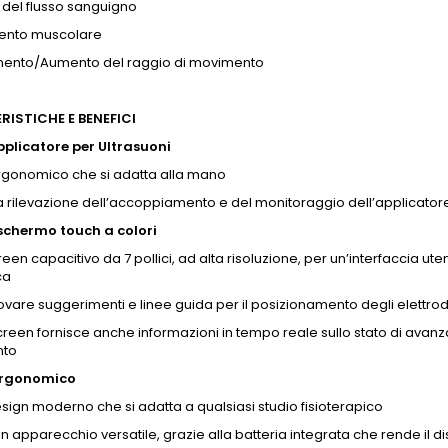
del flusso sanguigno
ento muscolare
ento/Aumento del raggio di movimento
ISTICHE E BENEFICI
plicatore per Ultrasuoni
rgonomico che si adatta alla mano
a rilevazione dell’accoppiamento e del monitoraggio dell’applicator
chermo touch a colori
een capacitivo da 7 pollici, ad alta risoluzione, per un’interfaccia uten
ca
trovare suggerimenti e linee guida per il posizionamento degli elettrodi
screen fornisce anche informazioni in tempo reale sullo stato di avanz
nto
ergonomico
ign moderno che si adatta a qualsiasi studio fisioterapico
n apparecchio versatile, grazie alla batteria integrata che rende il