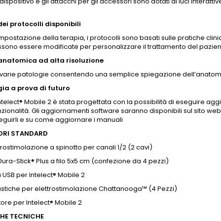
l dispositivo e gli attacchi per gli accessori sono dotati di luci interatt
dei protocolli disponibili
l’impostazione della terapia, i protocolli sono basati sulle pratiche clin
sono essere modificate per personalizzare il trattamento del pazient
 anatomica ad alta risoluzione
le varie patologie consentendo una semplice spiegazione dell’anatom
ia a prova di futuro
Intelect® Mobile 2 è stata progettata con la possibilità di eseguire a
zionalità. Gli aggiornamenti software saranno disponibili sul sito w
guirli e su come aggiornare i manuali
ORI STANDARD
trostimolazione a spinotto per canali 1/2 (2 cavi)
 Dura-Stick® Plus a filo 5x5 cm (confezione da 4 pezzi)
 USB per Intelect® Mobile 2
stiche per elettrostimolazione Chattanooga™ (4 Pezzi)
ore per Intelect® Mobile 2
CHE TECNICHE