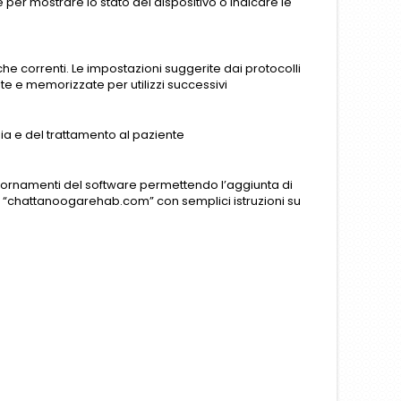
ive per mostrare lo stato del dispositivo o indicare le
iche correnti. Le impostazioni suggerite dai protocolli
e e memorizzate per utilizzi successivi
ia e del trattamento al paziente
ggiornamenti del software permettendo l’aggiunta di
eb “chattanoogarehab.com” con semplici istruzioni su