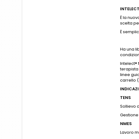
INTELECT
È la nuov
scelta per
È semplic
Ha una li
condizion
Intelect®
terapista
linee gui
carrello 
INDICAZ
TENS
Sollievo 
Gestione
NMES
Lavoro m