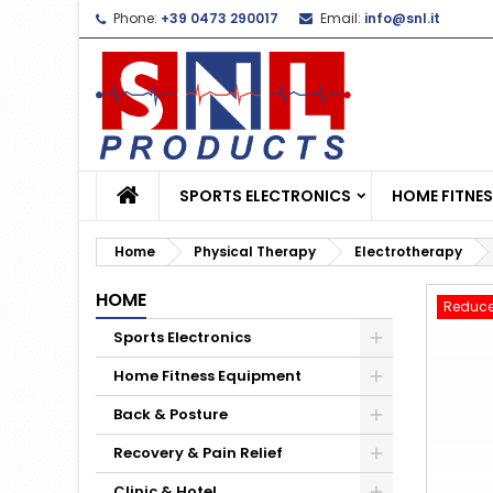
Phone:
+39 0473 290017
Email:
info@snl.it
L
C
S
add_circle_outline
Yo
Wi
SPORTS ELECTRONICS
HOME FITNE
Home
Physical Therapy
Electrotherapy
HOME
Reduce
Sports Electronics
Home Fitness Equipment
Back & Posture
Recovery & Pain Relief
Clinic & Hotel