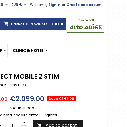


GB
EUR €
Welcome,
Sign in
or
Create an account
×
×
×
shopping_cart
Basket:
0
Products - €0.00
n
EF
CLINIC & HOTEL
t
LECT MOBILE 2 STIM
ce
15-1202 DJO
€2,099.00
.00
Save €646.00
VAT included
inata, spedito entro 3-7 giorni
Add to basket
y
