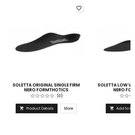
favorite_border
SOLETTA ORIGINAL SINGLE FIRM
SOLETTA LOW VO
NERO FORMTHOTICS
NERO FO
(0)
Product Details
More
Add to ba

