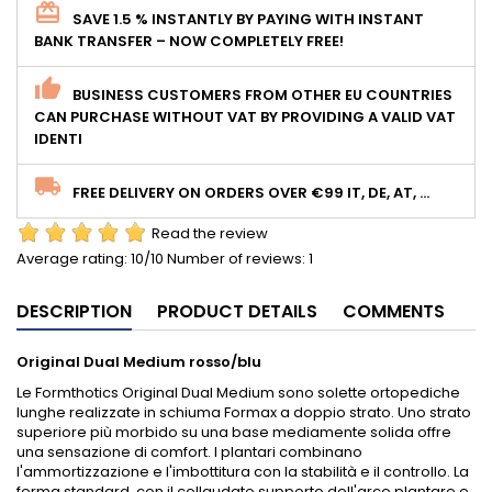
SAVE 1.5 % INSTANTLY BY PAYING WITH INSTANT
BANK TRANSFER – NOW COMPLETELY FREE!
BUSINESS CUSTOMERS FROM OTHER EU COUNTRIES
CAN PURCHASE WITHOUT VAT BY PROVIDING A VALID VAT
IDENTI
FREE DELIVERY ON ORDERS OVER €99 IT, DE, AT, ...
Read the review
Average rating:
10
/10 Number of reviews:
1
DESCRIPTION
PRODUCT DETAILS
COMMENTS
Original Dual Medium rosso/blu
Le Formthotics Original Dual Medium sono solette ortopediche
lunghe realizzate in schiuma Formax a doppio strato. Uno strato
superiore più morbido su una base mediamente solida offre
una sensazione di comfort. I plantari combinano
l'ammortizzazione e l'imbottitura con la stabilità e il controllo. La
forma standard, con il collaudato supporto dell'arco plantare e