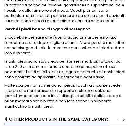
la profonda coppa del tallone, garantisce un supporto solido e
flessibile della funzione del piede. Questi plantari sono
particolarmente indicati per le scarpe da corsa e per i pazienti i
cui piedi sono esposti a forti sollecitazioni durante lo sport.
Perché i piedi hanno bisogno di sostegno?
Si potrebbe pensare che l'uomo abbia ormai perfezionato
l'andatura eretta dopo migliaia di anni. Allora perché molti di noi
hanno bisogno di solette mediche per sostenere i piedi e dare
loro supporto?
I nostri piedi sono stati creati per i terreni morbidi. Tuttavia, da
circa 200 anni camminiamo e corriamo principalmente su
pavimenti duri di asfalto, pietra, legno o cemento e i nostri piedi
sono costretti ad appiattirsi e a torcersi a ogni passo.
Molte scarpe non sostengono i piedi. Tacchi alti, punte strette,
scarpe che non forniscono supporto o che non calzano
correttamente causano inutili disagi. Le solette delle scarpe a
buon mercato sono piatte e non forniscono un supporto
significativo ai nostri piedi.
4 OTHER PRODUCTS IN THE SAME CATEGORY:
<
>