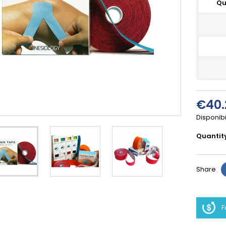
Qu
€40.
Disponibi
Quantit
Share
F