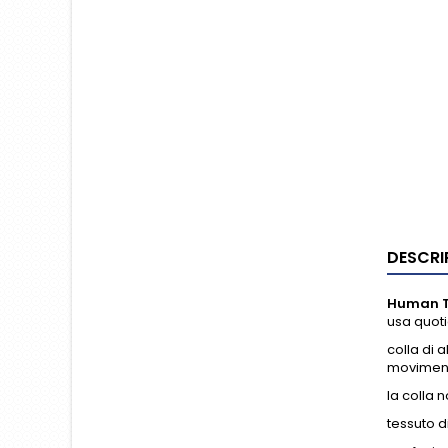
DESCRI
Human T
usa quot
colla di 
movimen
la colla 
tessuto di