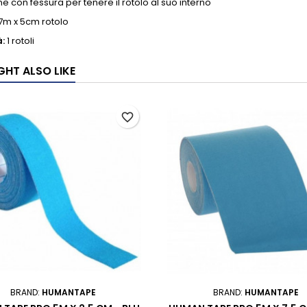
e con fessura per tenere il rotolo al suo interno
7m x 5cm rotolo
:
1 rotoli
GHT ALSO LIKE
favorite_border
BRAND:
HUMANTAPE
BRAND:
HUMANTAPE