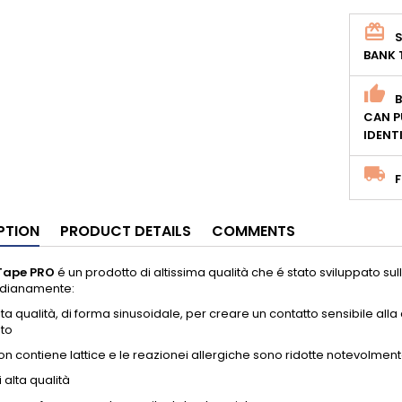
S
BANK 
CAN P
IDENT
F
PTION
PRODUCT DETAILS
COMMENTS
ape PRO
é un prodotto di altissima qualità che é stato sviluppato su
idianamente:
alta qualità, di forma sinusoidale, per creare un contatto sensibile all
to
non contiene lattice e le reazionei allergiche sono ridotte notevolmen
 alta qualità