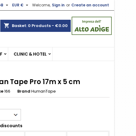


GB
EUR €
Welcome,
Sign in
or
Create an account
×
×
×
shopping_cart
Basket:
0
Products - €0.00
n
EF
CLINIC & HOTEL
t
n Tape Pro 17m x 5 cm
ce
166
Brand
HumanTape
discounts