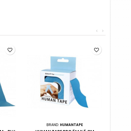
<
>
favorite_border
favorite_border
BRAND:
HUMANTAPE