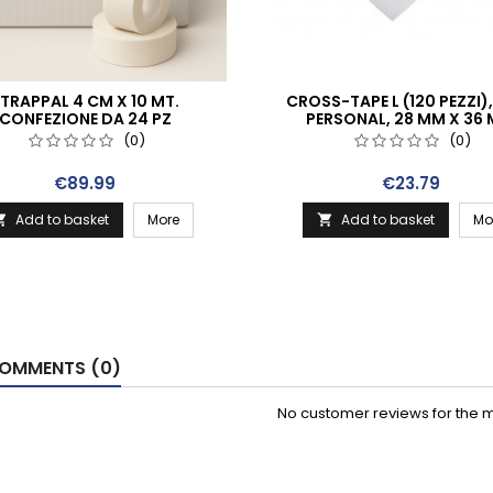
TRAPPAL 4 CM X 10 MT.
CROSS-TAPE L (120 PEZZI)
CONFEZIONE DA 24 PZ
PERSONAL, 28 MM X 36
(0)
(0)
Price
Price
€89.99
€23.79
Add to basket
More
Add to basket
Mo


OMMENTS (0)
No customer reviews for the 