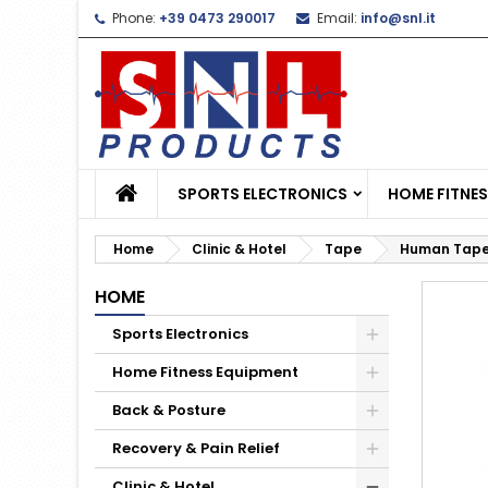
Phone:
+39 0473 290017
Email:
info@snl.it
L
C
S
add_circle_outline
Yo
Wi
SPORTS ELECTRONICS
HOME FITNE
Home
Clinic & Hotel
Tape
Human Tape 
HOME
Sports Electronics
Home Fitness Equipment
Back & Posture
Recovery & Pain Relief
Clinic & Hotel