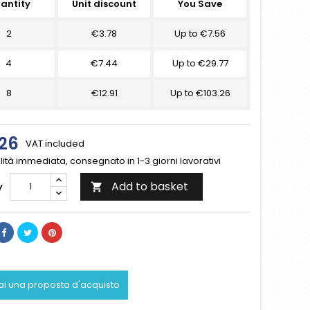
antity
Unit discount
You Save
2
€3.78
Up to €7.56
4
€7.44
Up to €29.77
8
€12.91
Up to €103.26
26
VAT included
lità immediata, consegnato in 1-3 giorni lavorativi
Add to basket
y

ai una proposta d'acquisto