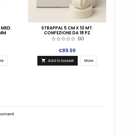
, MED.
STRAPPAL 5 CM X 10 MT.
CROSS-
 MM
CONFEZIONE DA 18 PZ
PER
(0)
Price
€89.99
re
Add to basket
More


moment.