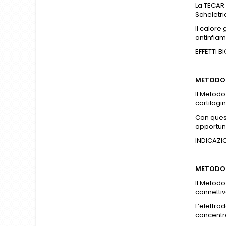
La TECAR 
Scheletri
Il calore
antinfia
EFFETTI 
METODO 
Il Metodo
cartilagin
Con quest
opportuna
INDICAZI
METODO 
Il Metodo
connettiv
L’elettro
concentra