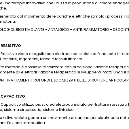
è una terapia innovativa che utilizza la produzione di calore endoge
che.
 generato dal movimento delle cariche elettriche stimola i processi ri
mmatoria.
BIOLOGICI: BIOSTIMOLANTE - ANTALGICO - ANTINFIAMMATORIO - DECO
RESISTIVO
 Resistivo viene eseguito con elettrodi non isolati ed è indicato il tra
i, tendiniti, legamenti, fasce e tessuti fibrotici.
o metodo è possibile focalizzare con precisione l’azione terapeuti
mente gli elettrodi: l’azione terapeutica si svilupperà infatti lungo il p
ONI: TRATTAMENTI PROFONDI E LOCALIZZATI DELLE STRUTTURE ARTICOLAR
CAPACITIVO
 Capacitivo utilizza piastra ed elettrodo isolato per trattare i tessuti
o, sistema circolatorio, sistema linfatico.
do attivo isolato genera un movimento di cariche principalmente nei t
rsi l’azione terapeutica.