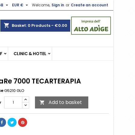


GB
EUR €
Welcome,
Sign in
or
Create an account
×
×
×
shopping_cart
Basket:
0
Products - €0.00
n
EF
CLINIC & HOTEL
t
aRe 7000 TECARTERAPIA
ce
G5210 GLO
Add to basket
y
