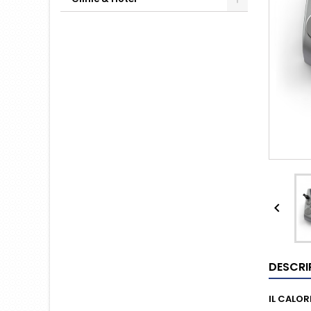

DESCRI
IL CALOR