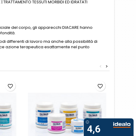
E | TRATTAMENTO TESSUTI MORBIDI ED IDRATATI
uperficiale del corpo, gli apparecchi DIACARE hanno
fondità.
di differenti di lavoro ma anche alla possibilità di
cace azione terapeutica esattamente nel punto
<
>
favorite_border
favorite_border