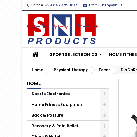
Phone:
+39 0473 290017
Email:
info@snl.it
L
C
S
add_circle_outline
Yo
Wi
SPORTS ELECTRONICS
HOME FITNE
Home
Physical Therapy
Tecar
DiaCaRe
HOME
Sports Electronics
Home Fitness Equipment
Back & Posture
Recovery & Pain Relief
Clinic & Hotel