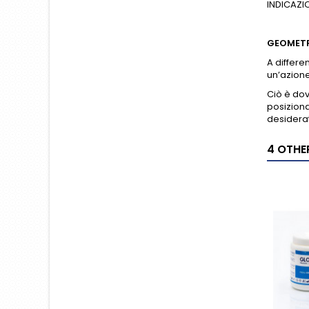
INDICAZIO
GEOMETR
A differen
un’azione
Ciò è dov
posiziona
desiderat
4 OTHE