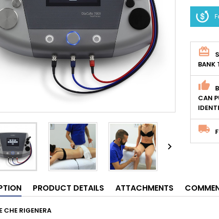
F
S
BANK 
CAN P
IDENT
F

PTION
PRODUCT DETAILS
ATTACHMENTS
COMMEN
E CHE RIGENERA