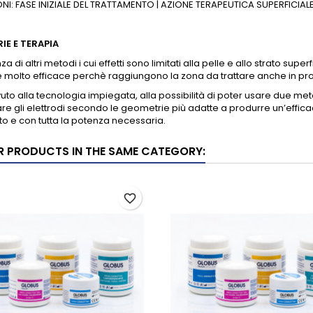
NI: FASE INIZIALE DEL TRATTAMENTO | AZIONE TERAPEUTICA SUPERFICIAL
IE E TERAPIA
za di altri metodi i cui effetti sono limitati alla pelle e allo strato s
 molto efficace perchè raggiungono la zona da trattare anche in pro
uto alla tecnologia impiegata, alla possibilità di poter usare due meto
re gli elettrodi secondo le geometrie più adatte a produrre un’effi
o e con tutta la potenza necessaria.
R PRODUCTS IN THE SAME CATEGORY:
favorite_border