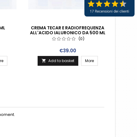
 ML
CREMA TECAR E RADIOFREQUENZA
CREMA
ALL'ACIDO IALURONICO DA 500 ML
ANTICE
(0)
Price
€39.00
re
Add to basket
More


moment.