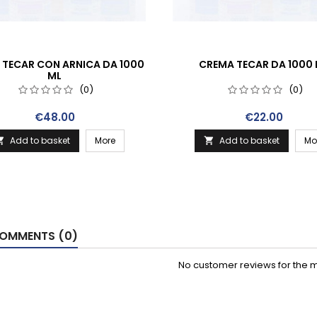
 TECAR CON ARNICA DA 1000
CREMA TECAR DA 1000
ML
(0)
(0)
Price
Price
€48.00
€22.00
Add to basket
More
Add to basket
Mo


OMMENTS (0)
No customer reviews for the 