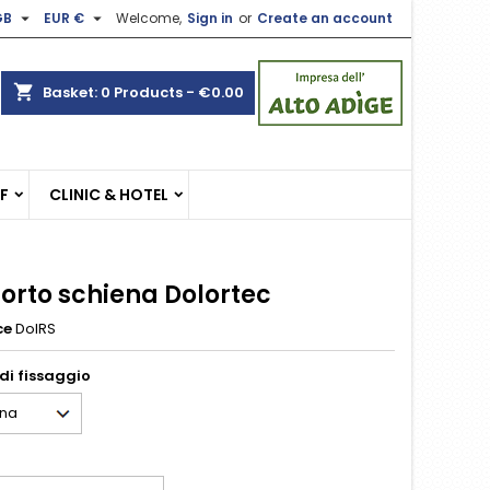


GB
EUR €
Welcome,
Sign in
or
Create an account
×
×
×
shopping_cart
Basket:
0
Products - €0.00
n
EF
CLINIC & HOTEL
t
orto schiena Dolortec
ce
DolRS
di fissaggio