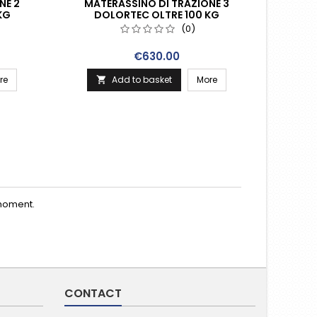
NE 2
MATERASSINO DI TRAZIONE 3
KG
DOLORTEC OLTRE 100 KG
(0)
Price
€630.00
re
Add to basket
More

moment.
CONTACT