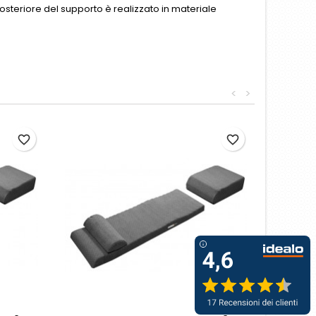
posteriore del supporto è realizzato in materiale
<
>
favorite_border
favorite_border