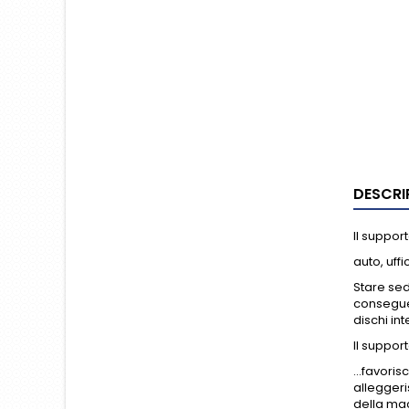
DESCRI
Il suppor
auto, uff
Stare sed
conseguen
dischi in
Il suppor
…favorisc
alleggeri
della mac