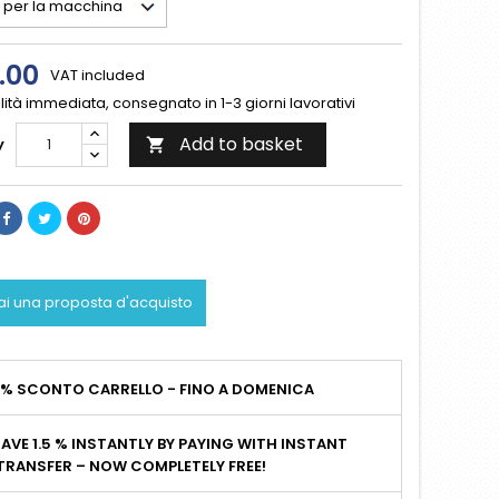
.00
VAT included
lità immediata, consegnato in 1-3 giorni lavorativi
Add to basket
y

ai una proposta d'acquisto
2% SCONTO CARRELLO - FINO A DOMENICA
AVE 1.5 % INSTANTLY BY PAYING WITH INSTANT
TRANSFER – NOW COMPLETELY FREE!