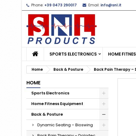
Phone:
+39 0473 290017
Email:
info@snl.it
L
C
S
add_circle_outline
Yo
Wi
SPORTS ELECTRONICS
HOME FITNE
Home
Back & Posture
Back Pain Therapy – 
HOME
Sports Electronics
Home Fitness Equipment
Back & Posture
Dynamic Seating – Bioswing
Back Pain Therapy – Dolortec