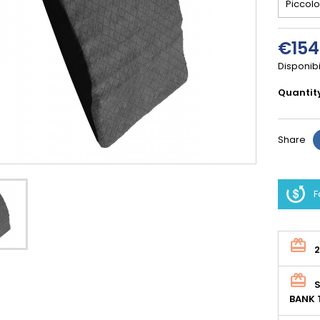
€154
Disponibi
Quantit
Share
F
S
BANK 