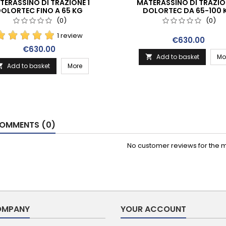
TERASSINO DI TRAZIONE 1
MATERASSINO DI TRAZIO
OLORTEC FINO A 65 KG
DOLORTEC DA 65-100 
(0)
(0)
1 review
Price
€630.00
Price
€630.00
Add to basket
Mo

Add to basket
More

OMMENTS (0)
No customer reviews for the 
OMPANY
YOUR ACCOUNT