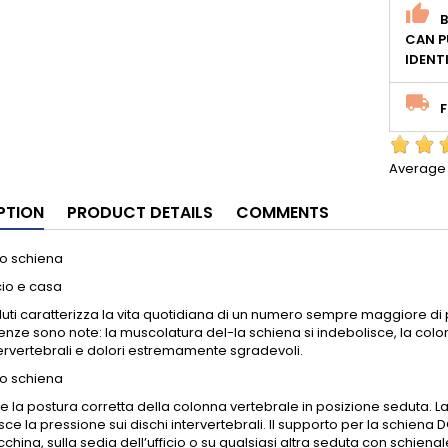
CAN P
IDENT
F
Average 
PTION
PRODUCT DETAILS
COMMENTS
to schiena
icio e casa
uti caratterizza la vita quotidiana di un numero sempre maggiore di pe
ze sono note: la muscolatura del-la schiena si indebolisce, la colo
tervertebrali e dolori estremamente sgradevoli.
to schiena
e la postura corretta della colonna vertebrale in posizione seduta. L
sce la pressione sui dischi intervertebrali. Il supporto per la schien
china, sulla sedia dell’ufficio o su qualsiasi altra seduta con schienale.