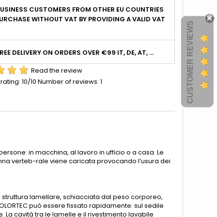
BUSINESS CUSTOMERS FROM OTHER EU COUNTRIES
URCHASE WITHOUT VAT BY PROVIDING A VALID VAT
CUSTOMER REVIEWS
I
REE DELIVERY ON ORDERS OVER €99 IT, DE, AT, ...
Read the review
rating:
10
/10 Number of reviews:
1
rsone: in macchina, al lavoro in ufficio o a casa. Le
nna verteb-rale viene caricata provocando l’usura dei
a struttura lamellare, schiacciata dal peso corporeo,
a DOLORTEC può essere fissato rapidamente: sul sedile
 La cavità tra le lamelle e il rivestimento lavabile