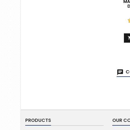
MA
D
C
PRODUCTS
OUR C