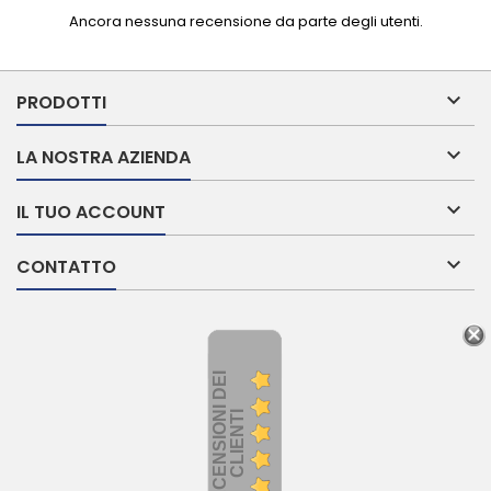
Ancora nessuna recensione da parte degli utenti.

PRODOTTI

LA NOSTRA AZIENDA

IL TUO ACCOUNT

CONTATTO
R
E
C
E
N
S
I
O
I
D
E
I
C
L
I
E
N
T
N
I