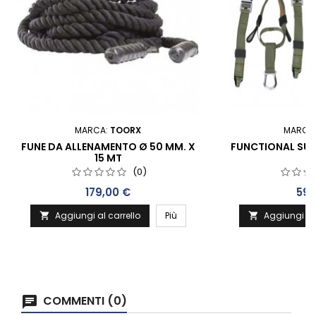
MARCA:
TOORX
MARCA
FUNE DA ALLENAMENTO Ø 50 MM. X
FUNCTIONAL SUS
15 MT
P
(0)
Prezzo
Pre
179,00 €
59,
Aggiungi al carrello
Più
Aggiungi al 


COMMENTI (0)