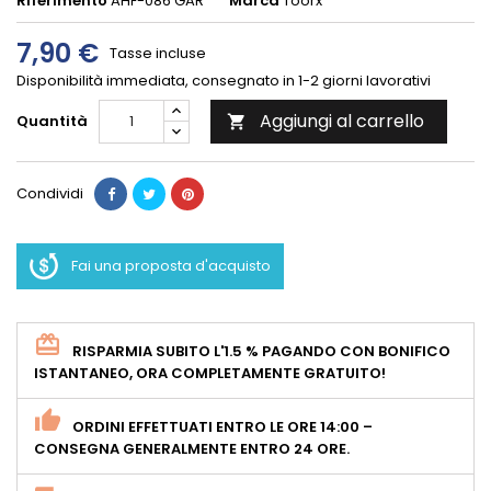
Riferimento
AHF-086 GAR
Marca
Toorx
7,90 €
Tasse incluse
Disponibilità immediata, consegnato in 1-2 giorni lavorativi
Aggiungi al carrello
Quantità

Condividi
Fai una proposta d'acquisto
RISPARMIA SUBITO L'1.5 % PAGANDO CON BONIFICO
ISTANTANEO, ORA COMPLETAMENTE GRATUITO!
ORDINI EFFETTUATI ENTRO LE ORE 14:00 –
CONSEGNA GENERALMENTE ENTRO 24 ORE.