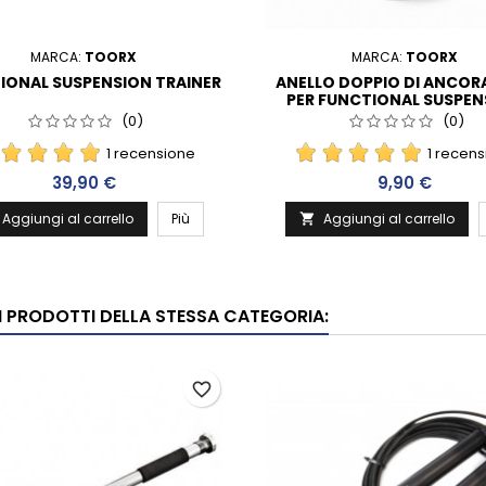
MARCA:
TOORX
MARCA:
TOORX
IONAL SUSPENSION TRAINER
ANELLO DOPPIO DI ANCO
PER FUNCTIONAL SUSPEN
TRAINER - Ø 12 CM
(0)
(0)
1 recensione
1 recen
Prezzo
Prezzo
39,90 €
9,90 €
Aggiungi al carrello
Più
Aggiungi al carrello

RI PRODOTTI DELLA STESSA CATEGORIA:
favorite_border