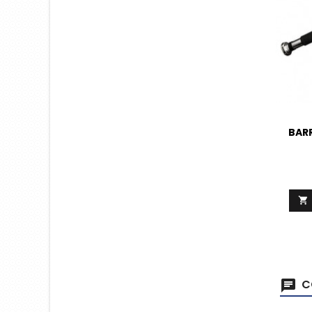
BAR

C