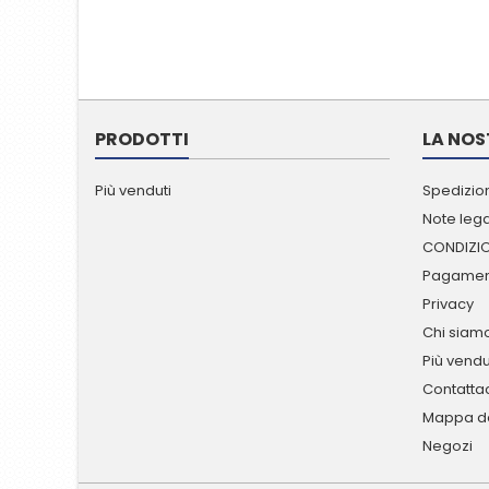
PRODOTTI
LA NOS
Più venduti
Spedizion
Note lega
CONDIZIO
Pagament
Privacy
Chi siam
Più vendu
Contatta
Mappa de
Negozi