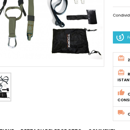
Condivid
F
R
ISTAN
O
CONSE