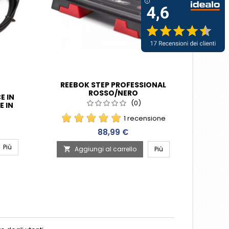
REEBOK STEP PROFESSIONAL
ROSSO/NERO
E IN
(0)
 IN
1 recensione
Prezzo
88,99 €
Più
A

Aggiungi al carrello
Più
