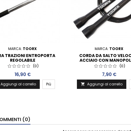
MARCA:
TOORX
MARCA:
TOORX
RA TRAZIONI ENTROPORTA
CORDA DA SALTO VELOC
REGOLABILE
ACCIAIO CON MANOPOLE
PLASTICA NERE
(0)
(0)
Prezzo
Prezzo
16,90 €
7,90 €
Aggiungi al carrello
Più
Aggiungi al carrello

OMMENTI (0)