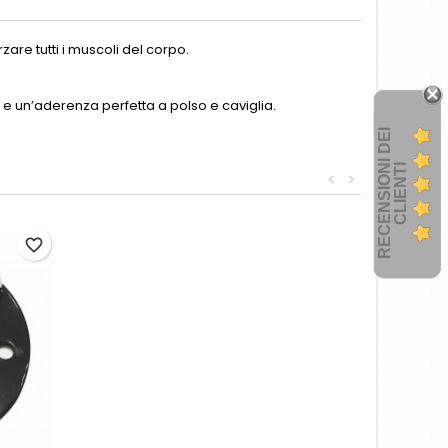
are tutti i muscoli del corpo.
 e un’aderenza perfetta a polso e caviglia.
R
E
C
E
N
S
I
O
I
D
E
I
C
L
I
E
N
T
N
I
<
>
favorite_border