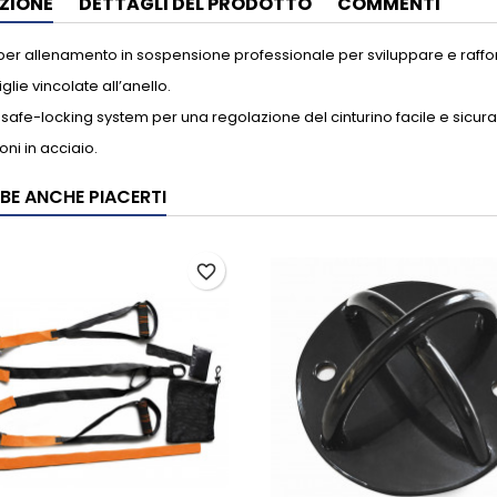
ZIONE
DETTAGLI DEL PRODOTTO
COMMENTI
per allenamento in sospensione professionale per sviluppare e rafforz
lie vincolate all’anello.
 safe-locking system per una regolazione del cinturino facile e sicura
ni in acciaio.
BE ANCHE PIACERTI
favorite_border