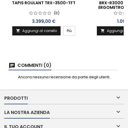
TAPIS ROULANT TRX-3500-TFT
BRX-R3000 H
ERGOMETRO C
WIRELESS
(0)
Prezzo
Prez
3.399,00 €
1.09
Aggiungi al carrello
Più
Aggiungi al 


COMMENTI (0)
Ancora nessuna recensione da parte degli utenti.

PRODOTTI

LA NOSTRA AZIENDA

IL TUO ACCOUNT