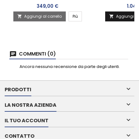
Prezzo
Prez
349,00 €
1.04
Aggiungi al carrello
Più
Aggiungi al 


COMMENTI (0)
Ancora nessuna recensione da parte degli utenti.

PRODOTTI

LA NOSTRA AZIENDA

IL TUO ACCOUNT

CONTATTO