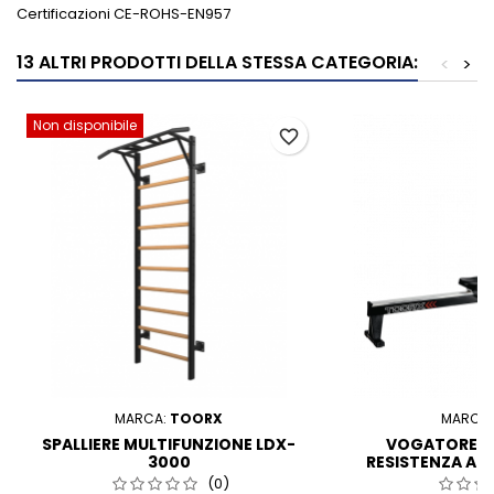
Certificazioni CE-ROHS-EN957
13 ALTRI PRODOTTI DELLA STESSA CATEGORIA:
<
>
Non disponibile
favorite_border
MARCA:
TOORX
MARCA
SPALLIERE MULTIFUNZIONE LDX-
VOGATORE R
3000
RESISTENZA AD 
WIR
(0)