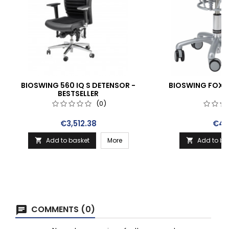
BIOSWING 560 IQ S DETENSOR -
BIOSWING FOXTE
BESTSELLER
(0)
Price
Pric
€3,512.38
€47
Add to basket
More
Add to ba


COMMENTS (0)