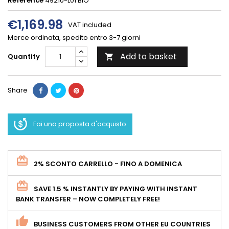
Reference
49210-L01 BIO
€1,169.98
VAT included
Merce ordinata, spedito entro 3-7 giorni
Add to basket
Quantity

Share
Fai una proposta d'acquisto
2% SCONTO CARRELLO - FINO A DOMENICA
SAVE 1.5 % INSTANTLY BY PAYING WITH INSTANT
BANK TRANSFER – NOW COMPLETELY FREE!
BUSINESS CUSTOMERS FROM OTHER EU COUNTRIES