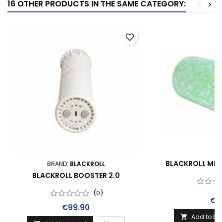
16 OTHER PRODUCTS IN THE SAME CATEGORY:
<
>
favorite_border
BLACKROLL MED
BRAND:
BLACKROLL
BLACKROLL BOOSTER 2.0
(0)
Pri
€3
Price
€99.90
Add to ba
