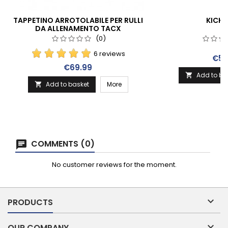
TAPPETINO ARROTOLABILE PER RULLI
KICKR
DA ALLENAMENTO TACX
(0)
6 reviews
Pric
€59
Price
€69.99
Add to ba

Add to basket
More

COMMENTS (0)
No customer reviews for the moment.

PRODUCTS

OUR COMPANY