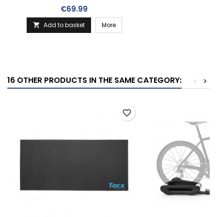
Price
€69.99
Add to basket
More

16 OTHER PRODUCTS IN THE SAME CATEGORY:
<
>
favorite_border