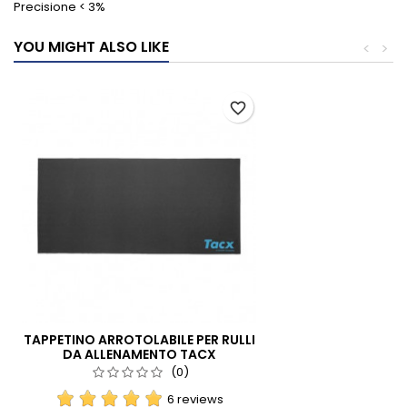
Precisione < 3%
YOU MIGHT ALSO LIKE
<
>
favorite_border
TAPPETINO ARROTOLABILE PER RULLI
DA ALLENAMENTO TACX
(0)
6 reviews