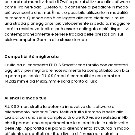
entrerai nei mondi virtuali di Zwift o potrai utilizzare altri software
come TrainerRoad. Questo rullo consente di pedalare in modo
più avvincente che mai. È inoltre possibile utilizzarlo in modalità
autonoma. Quando non è collegato alla rete elettrica, simula
una strada pianeggiante; più velocemente si pedala, maggiore
sarà la resistenza. Inoltre, può essere collegato a più dispositivi
contemporaneamente e tenere traccia delle prestazioni sul
ciclo-computer Garmin allo stesso tempo.
Compatibilità migliorata
Il rullo da allenamento FLUX S Smart viene fornito con adattatori
aggiuntivi per migliorare notevolmente la compatibilità con bici
a perno passante. FLUX S Smart è compatibile con perni da
142x12 mm e da 148x12 mm e sarà pronto all'uso.
Allenati a modo tuo
FLUX S Smart sfrutta la potenza innovativa del software di
allenamento indoor di Tacx. Metti a frutto il tempo in sella alla
tua bici con una serie completa di oltre 100 video realistici in HD,
che ti permettono di sperimentare le asperità delle ripide vette
delle Alpi. Approfitta dei piani di allenamento strutturati in modo
efficiente, progettati per il tuo livello di fitness per aiutarti a