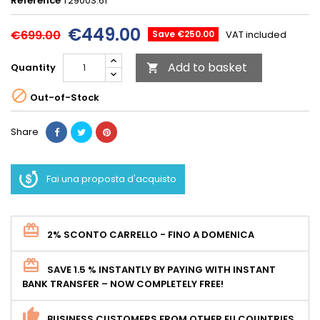
Reference
T2900S.61
€449.00
€699.00
Save €250.00
VAT included
Add to basket
Quantity


Out-of-Stock
Share
Fai una proposta d'acquisto
2% SCONTO CARRELLO - FINO A DOMENICA
SAVE 1.5 % INSTANTLY BY PAYING WITH INSTANT
BANK TRANSFER – NOW COMPLETELY FREE!
BUSINESS CUSTOMERS FROM OTHER EU COUNTRIES