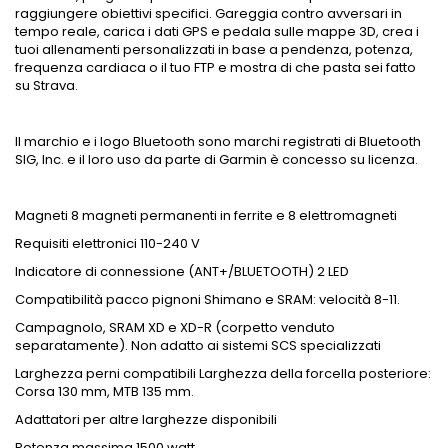
raggiungere obiettivi specifici. Gareggia contro avversari in
tempo reale, carica i dati GPS e pedala sulle mappe 3D, crea i
tuoi allenamenti personalizzati in base a pendenza, potenza,
frequenza cardiaca o il tuo FTP e mostra di che pasta sei fatto
su Strava.
Il marchio e i logo Bluetooth sono marchi registrati di Bluetooth
SIG, Inc. e il loro uso da parte di Garmin è concesso su licenza.
Magneti 8 magneti permanenti in ferrite e 8 elettromagneti
Requisiti elettronici 110-240 V
Indicatore di connessione (ANT+/BLUETOOTH) 2 LED
Compatibilità pacco pignoni Shimano e SRAM: velocità 8-11.
Campagnolo, SRAM XD e XD-R (corpetto venduto
separatamente). Non adatto ai sistemi SCS specializzati
Larghezza perni compatibili Larghezza della forcella posteriore:
Corsa 130 mm, MTB 135 mm.
Adattatori per altre larghezze disponibili
Potenza massima 1500 watt