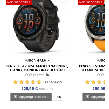
Non disponibile
Non disponibile
MARCA:
GARMIN
MARCA:
FENIX 8 - 47 MM, AMOLED SAPPHIRE,
FENIX 8 - 51 MM,
TITANIO, CARBON GRAY DLC (010-
TITANIUM 010-0
02904-21) ⭐ SNL – COMPETENZA
COMPETENZ
(0)
DAL 1998
3 recensioni
Prezzo
Prezzo base
Prezzo
729,99 €
799,99 
999,99 €
Aggiungi al carrello
Più
Aggiungi al 

