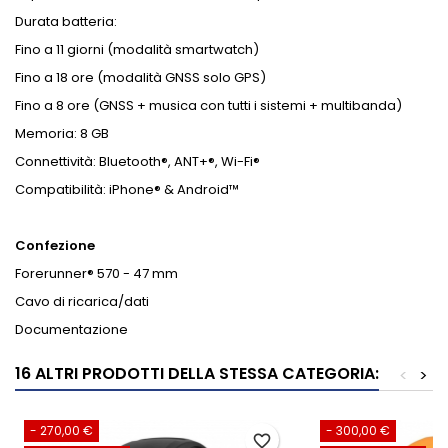
Durata batteria:
Fino a 11 giorni (modalità smartwatch)
Fino a 18 ore (modalità GNSS solo GPS)
Fino a 8 ore (GNSS + musica con tutti i sistemi + multibanda)
Memoria: 8 GB
Connettività: Bluetooth®, ANT+®, Wi-Fi®
Compatibilità: iPhone® & Android™
Confezione
Forerunner® 570 - 47 mm
Cavo di ricarica/dati
Documentazione
16 ALTRI PRODOTTI DELLA STESSA CATEGORIA:
<
>
- 270,00 €
- 300,00 €
favorite_border