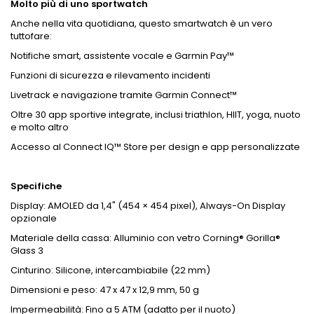
Molto più di uno sportwatch
Anche nella vita quotidiana, questo smartwatch è un vero
tuttofare:
Notifiche smart, assistente vocale e Garmin Pay™
Funzioni di sicurezza e rilevamento incidenti
Livetrack e navigazione tramite Garmin Connect™
Oltre 30 app sportive integrate, inclusi triathlon, HIIT, yoga, nuoto
e molto altro
Accesso al Connect IQ™ Store per design e app personalizzate
Specifiche
Display: AMOLED da 1,4" (454 × 454 pixel), Always-On Display
opzionale
Materiale della cassa: Alluminio con vetro Corning® Gorilla®
Glass 3
Cinturino: Silicone, intercambiabile (22 mm)
Dimensioni e peso: 47 x 47 x 12,9 mm, 50 g
Impermeabilità: Fino a 5 ATM (adatto per il nuoto)